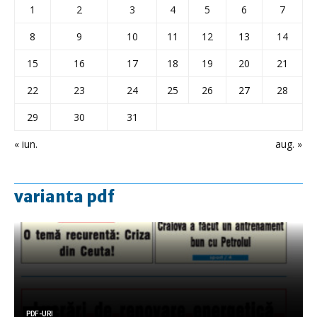
1
2
3
4
5
6
7
8
9
10
11
12
13
14
15
16
17
18
19
20
21
22
23
24
25
26
27
28
29
30
31
« iun.
aug. »
varianta pdf
PDF-URI
PDF-URI
PDF-URI
PDF-URI
PDF-URI