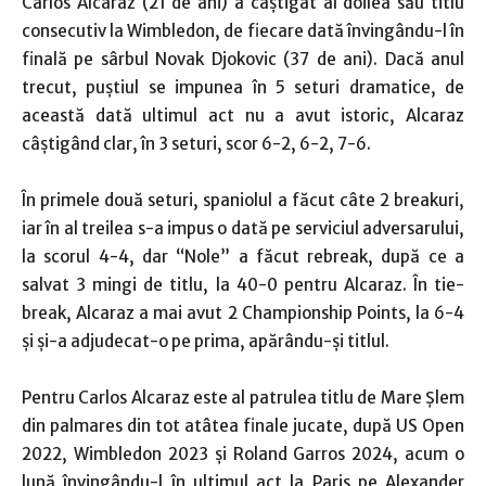
Carlos Alcaraz (21 de ani) a câştigat al doilea său titlu
consecutiv la Wimbledon, de fiecare dată învingându-l în
finală pe sârbul Novak Djokovic (37 de ani). Dacă anul
trecut, puştiul se impunea în 5 seturi dramatice, de
această dată ultimul act nu a avut istoric, Alcaraz
câştigând clar, în 3 seturi, scor 6-2, 6-2, 7-6.
În primele două seturi, spaniolul a făcut câte 2 breakuri,
iar în al treilea s-a impus o dată pe serviciul adversarului,
la scorul 4-4, dar “Nole” a făcut rebreak, după ce a
salvat 3 mingi de titlu, la 40-0 pentru Alcaraz. În tie-
break, Alcaraz a mai avut 2 Championship Points, la 6-4
şi şi-a adjudecat-o pe prima, apărându-şi titlul.
Pentru Carlos Alcaraz este al patrulea titlu de Mare Şlem
din palmares din tot atâtea finale jucate, după US Open
2022, Wimbledon 2023 şi Roland Garros 2024, acum o
lună învingându-l în ultimul act la Paris pe Alexander