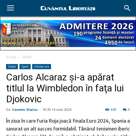
Acasă
Slider
Slider
Sport
Ultima oră
Carlos Alcaraz şi-a apărat
titlul la Wimbledon în faţa lui
Djokovic
De
Cosmin Staicu
-
18:39 14 iulie 2024
838
0
În ziua în care Furia Roja joacă finala Euro 2024, Spania a
savurat un alt succes formidabil. Tânărul tenismen iberic