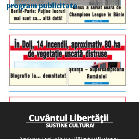
program publicitate
luni-vineri
9.00 - 17.00
sâmbătă
închis
duminică
9.00 - 12.00
Suntem primul cotidian al Olteniei și
Partener