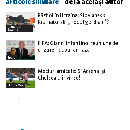
articole similare
de la același autor
Război în Ucraina: Sloviansk şi
Kramatorsk, „nodul gordian”?
Actualitate
Externă
FIFA: Gianni Infantino, reuniune de
criză ieri după-amiază
Sport
Meciuri amicale: Şi Arsenal şi
Chelsea… învinse!
Ultima Oră