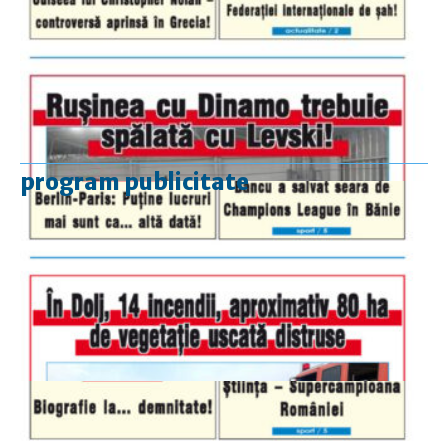
program publicitate
luni-vineri
9.00 - 17.00
sâmbătă
închis
duminică
9.00 - 12.00