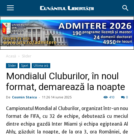
Acasă
Slider
Slider
Sport
Ultima oră
Mondialul Cluburilor, în noul
format, demarează la noapte
De
Cosmin Staicu
-
11:26 14 iunie 2025
410
0
Campionatul Mondial al Cluburilor, organizat într-un nou
format de FIFA, cu 32 de echipe, debutează cu meciul
dintre echipa gazdă Inter Miami și echipa egipteană Al
Ahly, găzduit la noapte, de la ora 3, ora României, de