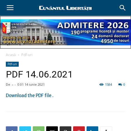
Acasă
Pdf-uri
Pdf-uri
PDF 14.06.2021
De
-
-
0:01 14 iunie 2021
1584
0
Download the PDF file .