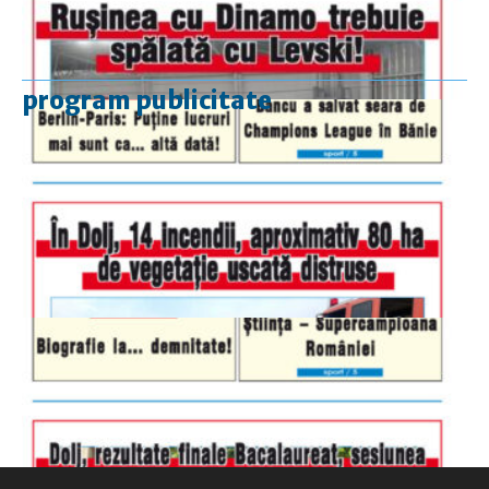
program publicitate
luni-vineri
9.00 - 17.00
sâmbătă
închis
duminică
9.00 - 12.00