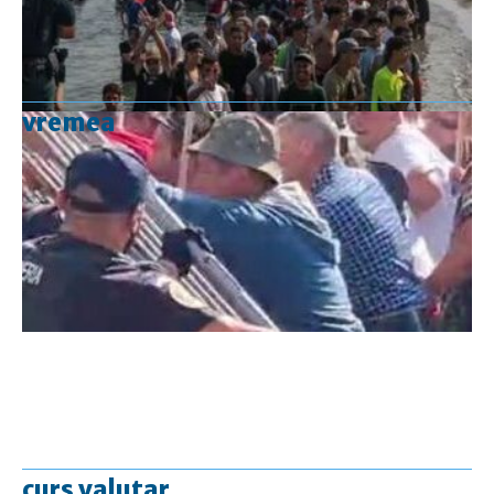
vremea
curs valutar