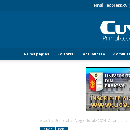
email: edpress.c
Prima pagina
Editorial
Actualitate
Administ
Acasă
Editorial
Alegeri locale 2024: O campanie e
Editorial
Insidii