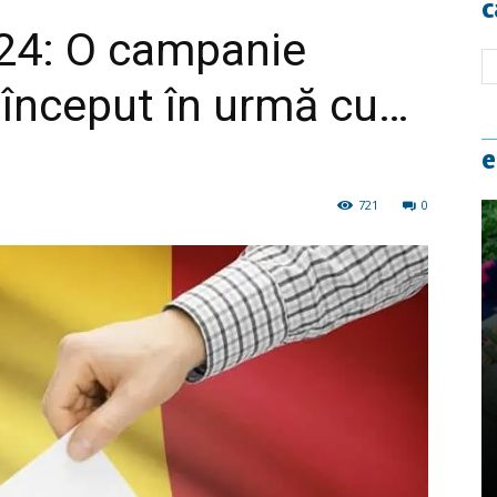
c
024: O campanie
a început în urmă cu…
e
721
0