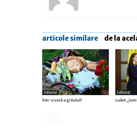
articole similare
de la acel
Editorial
Editorial
Într-o vară a grâului!
Luăm „lumi