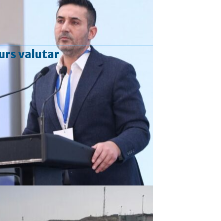
urs valutar
Curs valutar: 06 Aug 2026
EUR
: 5,2513 RON
+0,0024 ▲
USD
: 4,5507 RON
+0,0027 ▲
CHF
: 5,6221 RON
+0,0011 ▲
GBP
: 6,1236 RON
-0,0008 ▼
Convertor valutar
»
Rezultat:
-