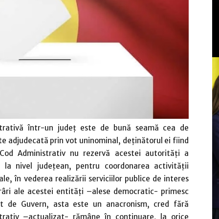
strativă într-un judeţ este de bună seamă cea de
te adjudecată prin vot uninominal, deţinătorul ei fiind
Cod Administrativ nu rezervă acestei autorităţi a
tă la nivel judeţean, pentru coordonarea activităţii
le, în vederea realizării serviciilor publice de interes
râri ale acestei entităţi –alese democratic- primesc
mit de Guvern, asta este un anacronism, cred fără
trativ –actualizat- rămâne în continuare, la orice