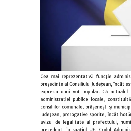
Cea mai reprezentativă funcţie admini
preşedinte al Consiliului Judeţean, încât es
expresia unui vot popular. Că actualul 
administraţiei publice locale, constitui
consiliilor comunale, orăşeneşti şi municipa
judeţean, prerogative sporite, încât hotă
avizul de legalitate al prefectului, nu
precedent, în spaţiul UE. Codul Adminis