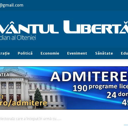
vl@gmail.com
raţie
Politică
Economie
Eveniment
Sănătate
Edu
Cuvântul
Libertăţii
lectorală care a început în urmă cu…...