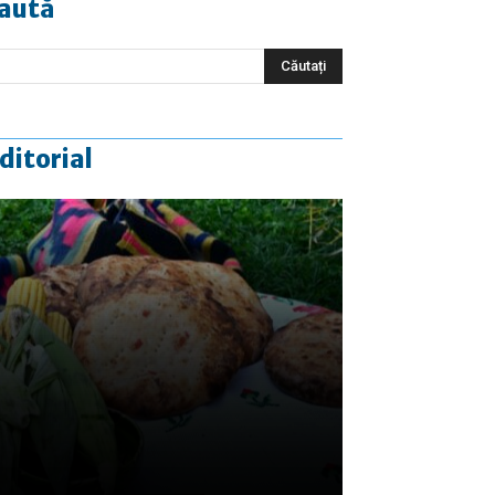
aută
ditorial