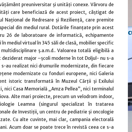
văţământ preuniversitar şi unităţi conexe. Vârvoru de
ităţi care beneficiază de acest proiect, câştigat de
nul Naţional de Redresare şi Rezilienţă, care premite
pecial din mediul rural. Dotările finanţate prin acest
c
tru 26 de laboratoare de informatică, echipamente
n mediul virtual în 345 săli de clasă, mobilier specific
multidisciplinare ş.a.m.d.. Valoarea totală eligibilă a
t deziderat major –şcoli moderne în tot Doljul- nu s-a
 s-au realizat nici drumurile modernizate, din fiecare
deţene modernizate cu fonduri europene, nici Galeria
t istoric transformată în Muzeul Cărţii şi Exilului
i, nici Casa Memorială „Amza Pellea”, nici terminalul
aiova. Alte mari proiecte, precum un velodrom indoor,
iologie Leamna (singurul specializat în tratarea
ale de Investiţii, un centru de pediatrie şi oncologie
izate. Cu alte cuvinte, mai clar, campania electorală
ani. Acum doar se poate trece în revistă ceea ce s-a