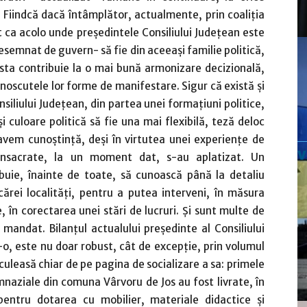
. Fiindcă dacă întâmplător, actualmente, prin coaliţia
 ca acolo unde preşedintele Consiliului Judeţean este
esemnat de guvern- să fie din aceeaşi familie politică,
asta contribuie la o mai bună armonizare decizională,
unoscutele lor forme de manifestare. Sigur că există şi
siliului Judeţean, din partea unei formaţiuni politice,
i culoare politică să fie una mai flexibilă, teză deloc
 avem cunoştinţă, deşi în virtutea unei experienţe de
onsacrate, la un moment dat, s-au aplatizat. Un
ebuie, înainte de toate, să cunoască până la detaliu
cărei localităţi, pentru a putea interveni, în măsura
, în corectarea unei stări de lucruri. Şi sunt multe de
 mandat. Bilanţul actualului preşedinte al Consiliului
o, este nu doar robust, cât de excepţie, prin volumul
, culeasă chiar de pe pagina de socializare a sa: primele
mnaziale din comuna Vârvoru de Jos au fost livrate, în
pentru dotarea cu mobilier, materiale didactice şi