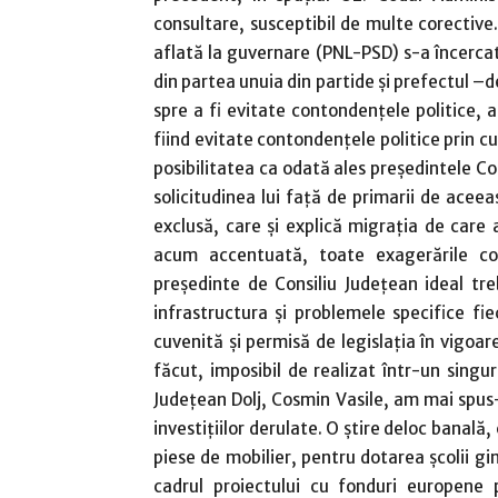
consultare, susceptibil de multe corective
aflată la guvernare (PNL-PSD) s-a încercat
din partea unuia din partide şi prefectul –d
spre a fi evitate contondenţele politice, 
fiind evitate contondenţele politice prin c
posibilitatea ca odată ales preşedintele Con
solicitudinea lui faţă de primarii de aceeaş
exclusă, care şi explică migraţia de care
acum accentuată, toate exagerările c
preşedinte de Consiliu Judeţean ideal tr
infrastructura şi problemele specifice fie
cuvenită şi permisă de legislaţia în vigoare
făcut, imposibil de realizat într-un singur
Judeţean Dolj, Cosmin Vasile, am mai spus-
investiţiilor derulate. O ştire deloc banală
piese de mobilier, pentru dotarea şcolii gi
cadrul proiectului cu fonduri europene 