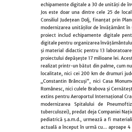
echipamente digitale a 30 de unităţi de în
Jos este doar una dintre cele 25 de local
Consiliul Judeţean Dolj, finanţat prin Pla
modernizarea unităţilor de învăţământ în s
proiect includ echipamente digitale pen
digitale pentru organizarea învăţământului î
şi material didactic pentru 13 laboratoare 
proiectului depăşeşte 17 milioane lei. Aces
realizat printr-un bătut din palme, cum nu
localitate, nici cei 200 km de drumuri ju
„Constantin Brâncuşi”, nici Casa Monumen
Românesc, nici culele Brabova şi Cernăteşt
extins pentru Aeroportul Internaţional Cr
modernizarea Spitalului de Pneumoftiz
tuberculozei), predat deja Companiei Naţion
pediatrică ş.a.m.d., urmează a fi material
actuală a început în urmă cu… aproape 4 