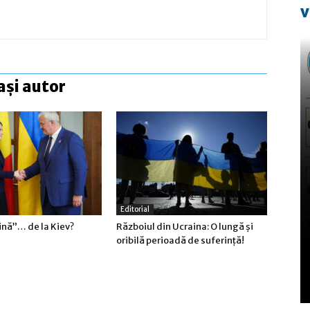
v
ași autor
Editorial
nă”… de la Kiev?
Războiul din Ucraina: O lungă şi
oribilă perioadă de suferinţă!