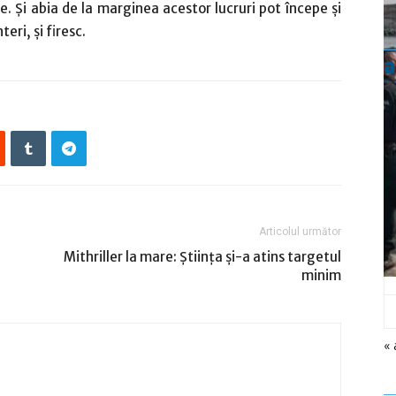
e. Şi abia de la marginea acestor lucruri pot începe şi
eri, şi firesc.
a
Articolul următor
Mithriller la mare: Ştiinţa şi-a atins targetul
minim
« 