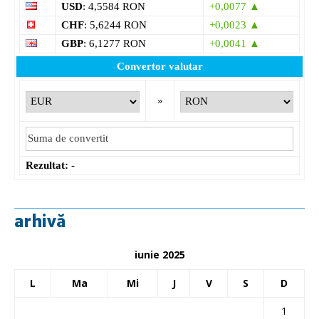
USD
: 4,5584 RON
+0,0077 ▲
CHF
: 5,6244 RON
+0,0023 ▲
GBP
: 6,1277 RON
+0,0041 ▲
Convertor valutar
»
Rezultat:
-
arhivă
iunie 2025
L
Ma
Mi
J
V
S
D
1