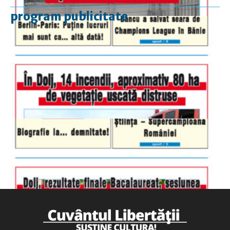
program publicitate
luni-vineri
9.00 - 17.00
sâmbătă
închis
duminică
9.00 - 12.00