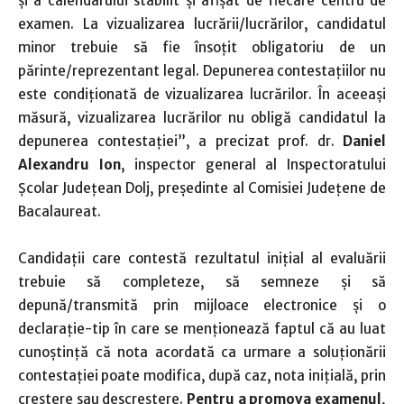
și a calendarului stabilit și afișat de fiecare centru de
examen. La vizualizarea lucrării/lucrărilor, candidatul
minor trebuie să fie însoțit obligatoriu de un
părinte/reprezentant legal. Depunerea contestațiilor nu
este condiționată de vizualizarea lucrărilor. În aceeași
măsură, vizualizarea lucrărilor nu obligă candidatul la
depunerea contestației”, a precizat prof. dr.
Daniel
Alexandru Ion
, inspector general al Inspectoratului
Şcolar Judeţean Dolj, preşedinte al Comisiei Judeţene de
Bacalaureat.
Candidații care contestă rezultatul inițial al evaluării
trebuie să completeze, să semneze și să
depună/transmită prin mijloace electronice și o
declarație-tip în care se menționează faptul că au luat
cunoștință că nota acordată ca urmare a soluționării
contestației poate modifica, după caz, nota inițială, prin
creștere sau descreștere.
Pentru a promova examenul
,