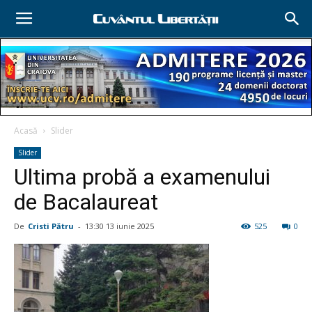
Acasă
Slider
Slider
Ultima probă a examenului
de Bacalaureat
De
Cristi Pătru
-
13:30 13 iunie 2025
525
0