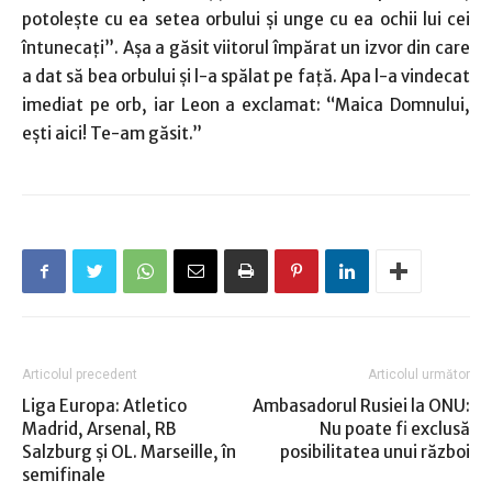
potoleşte cu ea setea orbului şi unge cu ea ochii lui cei
întunecaţi”. Aşa a găsit viitorul împărat un izvor din care
a dat să bea orbului şi l-a spălat pe faţă. Apa l-a vindecat
imediat pe orb, iar Leon a exclamat: “Maica Domnului,
eşti aici! Te-am găsit.”
Articolul precedent
Articolul următor
Liga Europa: Atletico
Ambasadorul Rusiei la ONU:
Madrid, Arsenal, RB
Nu poate fi exclusă
Salzburg şi OL. Marseille, în
posibilitatea unui război
semifinale