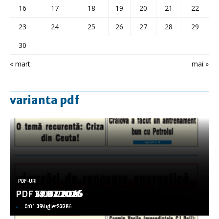
16
17
18
19
20
21
22
23
24
25
26
27
28
29
30
« mart.
mai »
varianta pdf
PDF-URI
PDF-URI
PDF-URI
PDF-URI
PDF-URI
PDF 3.08.2026
PDF 29.07.2026
PDF 27.07.2026
PDF 17.07.2026
PDF 14.07.2026
-
-
-
-
-
-
-
-
-
-
0:01 3 august 2026
0:01 29 iulie 2026
0:01 27 iulie 2026
0:01 17 iulie 2026
0:01 14 iulie 2026