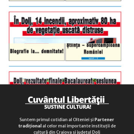
luni-vineri
9.00 - 17.00
sâmbătă
închis
duminică
9.00 - 12.00
Suntem primul cotidian al Olteniei și
Partener
tradițional
al celor mai importante instituții de
cultură din Craiova și județul Dolj