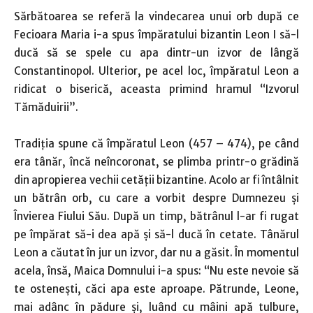
Sărbătoarea se referă la vindecarea unui orb după ce
Fecioara Maria i-a spus împăratului bizantin Leon I să-l
ducă să se spele cu apa dintr-un izvor de lângă
Constantinopol. Ulterior, pe acel loc, împăratul Leon a
ridicat o biserică, aceasta primind hramul “Izvorul
Tămăduirii”.
Tradiţia spune că împăratul Leon (457 – 474), pe când
era tânăr, încă neîncoronat, se plimba printr-o grădină
din apropierea vechii cetăţii bizantine. Acolo ar fi întâlnit
un bătrân orb, cu care a vorbit despre Dumnezeu şi
Învierea Fiului Său. După un timp, bătrânul l-ar fi rugat
pe împărat să-i dea apă şi să-l ducă în cetate. Tânărul
Leon a căutat în jur un izvor, dar nu a găsit. În momentul
acela, însă, Maica Domnului i-a spus: “Nu este nevoie să
te osteneşti, căci apa este aproape. Pătrunde, Leone,
mai adânc în pădure şi, luând cu mâini apă tulbure,