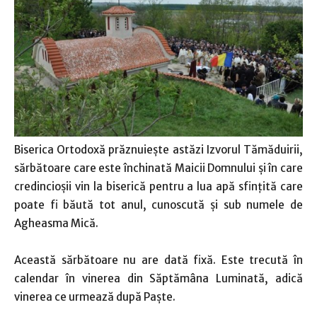
Biserica Ortodoxă prăznuieşte astăzi Izvorul Tămăduirii,
sărbătoare care este închinată Maicii Domnului şi în care
credincioşii vin la biserică pentru a lua apă sfinţită care
poate fi băută tot anul, cunoscută şi sub numele de
Agheasma Mică.
Această sărbătoare nu are dată fixă. Este trecută în
calendar în vinerea din Săptămâna Luminată, adică
vinerea ce urmează după Paşte.