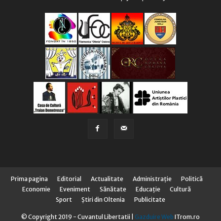
Prima pagina
Editorial
Actualitate
Administraţie
Politică
Economie
Eveniment
Sănătate
Educaţie
Cultură
Sport
Știri din Oltenia
Publicitate
© Copyright 2019 - Cuvantul Libertatii |
Gazduire Web
ITrom.ro