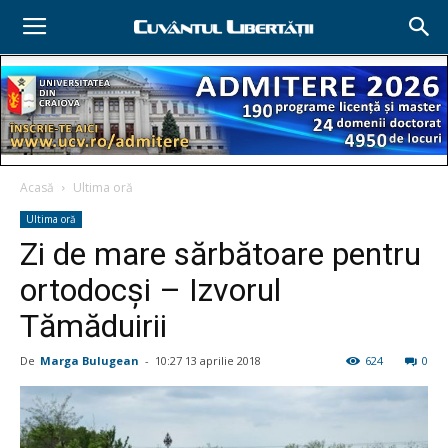
Acasă
Ultima oră
Ultima oră
Zi de mare sărbătoare pentru
ortodocşi – Izvorul
Tămăduirii
De
Marga Bulugean
-
10:27 13 aprilie 2018
624
0