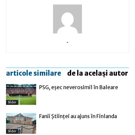
-
articole similare
de la același autor
PSG, eşec neverosimil în Baleare
Slider
Fanii Ştiinţei au ajuns în Finlanda
Slider