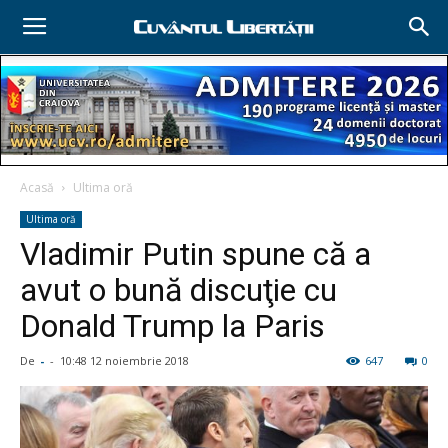
Acasă
Ultima oră
Ultima oră
Vladimir Putin spune că a
avut o bună discuţie cu
Donald Trump la Paris
De
-
-
10:48 12 noiembrie 2018
647
0