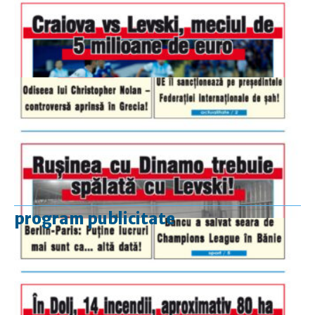
program publicitate
luni-vineri
9.00 - 17.00
sâmbătă
închis
duminică
9.00 - 12.00