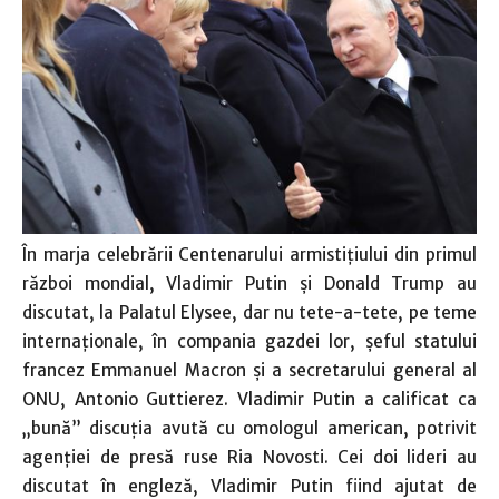
În marja celebrării Centenarului armistiţiului din primul
război mondial, Vladimir Putin şi Donald Trump au
discutat, la Palatul Elysee, dar nu tete-a-tete, pe teme
internaţionale, în compania gazdei lor, şeful statului
francez Emmanuel Macron şi a secretarului general al
ONU, Antonio Guttierez. Vladimir Putin a calificat ca
„bună” discuţia avută cu omologul american, potrivit
agenţiei de presă ruse Ria Novosti. Cei doi lideri au
discutat în engleză, Vladimir Putin fiind ajutat de