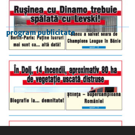
program publicitate
luni-vineri
9.00 - 17.00
sâmbătă
închis
duminică
9.00 - 12.00