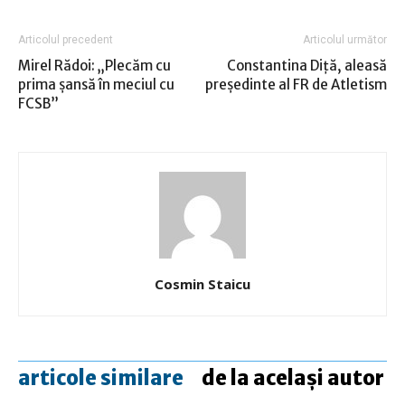
Articolul precedent
Articolul următor
Mirel Rădoi: „Plecăm cu
Constantina Diţă, aleasă
prima şansă în meciul cu
preşedinte al FR de Atletism
FCSB”
Cosmin Staicu
articole similare
de la același autor