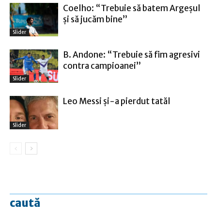
Coelho: “Trebuie să batem Argeşul
şi să jucăm bine”
Slider
B. Andone: “Trebuie să fim agresivi
contra campioanei”
Slider
Leo Messi şi-a pierdut tatăl
Slider
caută