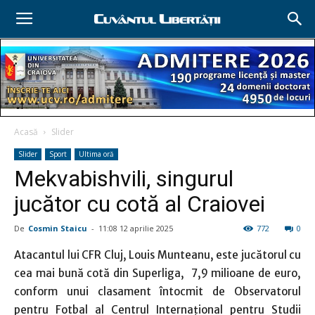
Acasă
Slider
Slider
Sport
Ultima oră
Mekvabishvili, singurul
jucător cu cotă al Craiovei
De
Cosmin Staicu
-
11:08 12 aprilie 2025
772
0
Atacantul lui CFR Cluj, Louis Munteanu, este jucătorul cu
cea mai bună cotă din Superliga, 7,9 milioane de euro,
conform unui clasament întocmit de Observatorul
pentru Fotbal al Centrul Internațional pentru Studii