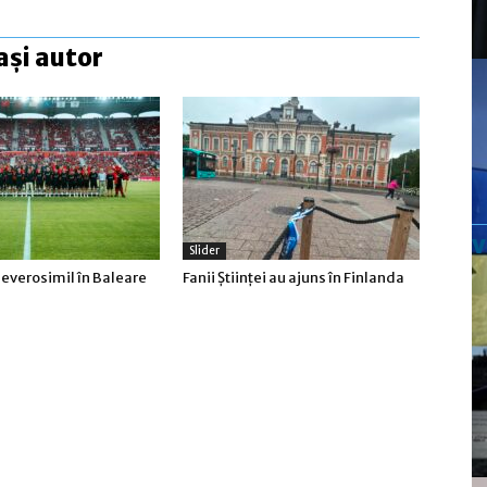
ași autor
Slider
everosimil în Baleare
Fanii Ştiinţei au ajuns în Finlanda