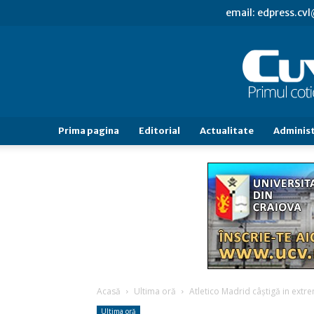
email: edpress.c
Prima pagina
Editorial
Actualitate
Administ
Acasă
Ultima oră
Atletico Madrid câştigă in extr
Ultima oră