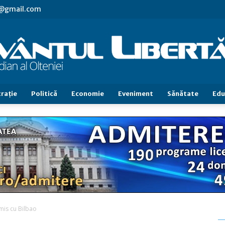
vl@gmail.com
raţie
Politică
Economie
Eveniment
Sănătate
Edu
Cuvântul
Libertăţii
emis cu Bilbao