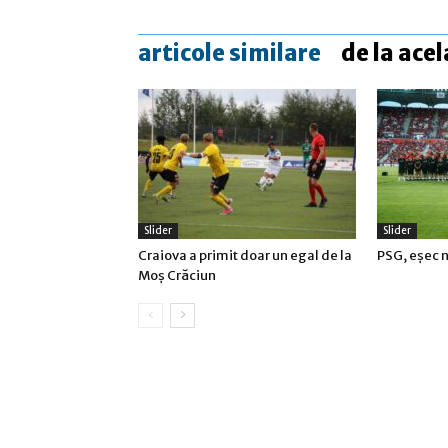
articole similare
de la acel
Slider
Slider
Craiova a primit doar un egal de la
PSG, eşec n
Moş Crăciun