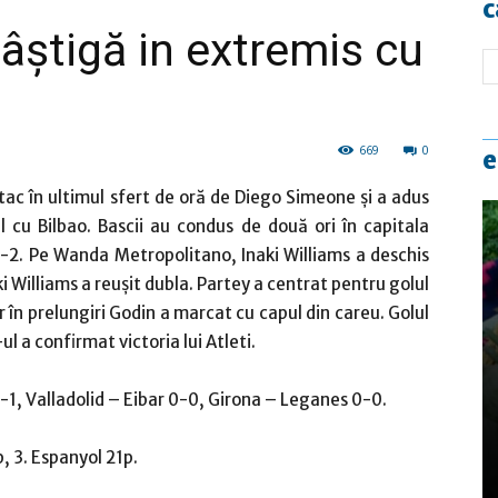
c
âştigă in extremis cu
669
0
e
tac în ultimul sfert de oră de Diego Simeone şi a adus
l cu Bilbao. Bascii au condus de două ori în capitala
3-2. Pe Wanda Metropolitano, Inaki Williams a deschis
i Williams a reuşit dubla. Partey a centrat pentru golul
ar în prelungiri Godin a marcat cu capul din careu. Golul
ul a confirmat victoria lui Atleti.
 0-1, Valladolid – Eibar 0-0, Girona – Leganes 0-0.
, 3. Espanyol 21p.