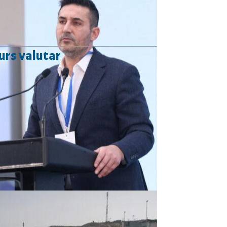
urs valutar
Curs valutar: 06 Aug 2026
EUR
: 5,2513 RON
+0,0024 ▲
USD
: 4,5507 RON
+0,0027 ▲
CHF
: 5,6221 RON
+0,0011 ▲
GBP
: 6,1236 RON
-0,0008 ▼
Convertor valutar
»
Rezultat:
-