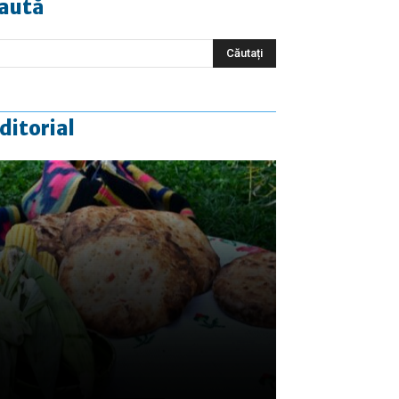
aută
ditorial