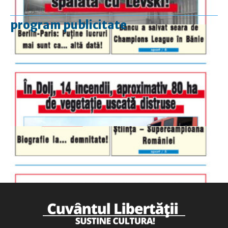
program publicitate
luni-vineri
9.00 - 17.00
sâmbătă
închis
duminică
9.00 - 12.00