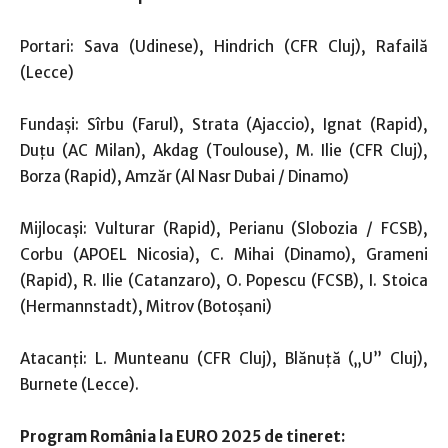
Portari: Sava (Udinese), Hindrich (CFR Cluj), Rafailă
(Lecce)
Fundași: Sîrbu (Farul), Strata (Ajaccio), Ignat (Rapid),
Duțu (AC Milan), Akdag (Toulouse), M. Ilie (CFR Cluj),
Borza (Rapid), Amzăr (Al Nasr Dubai / Dinamo)
Mijlocași: Vulturar (Rapid), Perianu (Slobozia / FCSB),
Corbu (APOEL Nicosia), C. Mihai (Dinamo), Grameni
(Rapid), R. Ilie (Catanzaro), O. Popescu (FCSB), I. Stoica
(Hermannstadt), Mitrov (Botoșani)
Atacanți: L. Munteanu (CFR Cluj), Blănuță („U” Cluj),
Burnete (Lecce).
Program România la EURO 2025 de tineret: