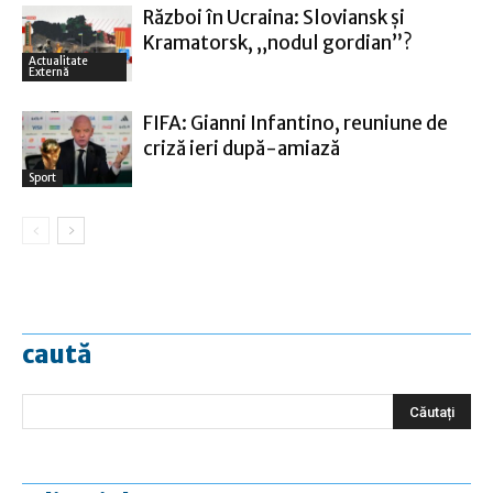
Război în Ucraina: Sloviansk şi
Kramatorsk, „nodul gordian”?
Actualitate
Externă
FIFA: Gianni Infantino, reuniune de
criză ieri după-amiază
Sport
caută