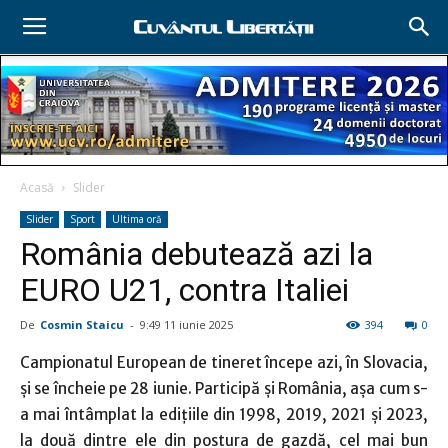
Acasă
Slider
Slider
Sport
Ultima oră
România debutează azi la
EURO U21, contra Italiei
De
Cosmin Staicu
-
9:49 11 iunie 2025
394
0
Campionatul European de tineret începe azi, în Slovacia,
şi se încheie pe 28 iunie. Participă şi România, aşa cum s-
a mai întâmplat la ediţiile din 1998, 2019, 2021 şi 2023,
la două dintre ele din postura de gazdă, cel mai bun