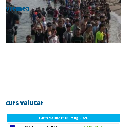
vremea
curs valutar
Curs valutar: 06 Aug 2026
EUR
: 5,2513 RON
+0,0024 ▲