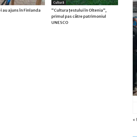
Cultură
ei au ajuns în Finlanda
“Cultura țestului în Oltenia“,
primul pas către patrimoniul
a
UNESCO
« 