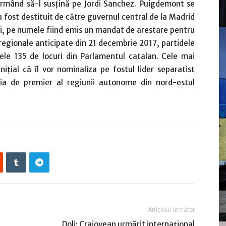
 urmând să-l susţină pe Jordi Sanchez. Puigdemont se
a fost destituit de către guvernul central de la Madrid
iei, pe numele fiind emis un mandat de arestare pentru
r regionale anticipate din 21 decembrie 2017, partidele
le 135 de locuri din Parlamentul catalan. Cele mai
ţial că îl vor nominaliza pe fostul lider separatist
ia de premier al regiunii autonome din nord-estul
Articolul următor
Dolj: Craiovean urmărit internațional