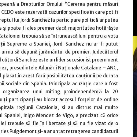
ropeană a Drepturilor Omului. “Cererea pentru măsuri
 CEDO este rezervată cazurilor specifice în care pot fi
eptul lui Jordi Sanchez la participare politică ar putea
es şi poate fi ales premier dacă majoritatea hotărăşte
ataloniei trebuia să se întrunească luni pentru a vota
urţii Supreme a Spaniei, Jordi Sanchez nu ar fi putut
re urma să depună jurământul de premier. Judecătorul
l că Jordi Sanchez este un lider secesionist proeminent
nchez, preşedintele Adunării Naţionale Catalane – ANC,
d plasat în arest fără posibilitatea cauţiunii pe durata
ii sociale din Spania. Principala acuzaţie care a fost
e organizarea unui miting proindependenţă la 20
ţi participanţi au blocat accesul forţelor de ordine
apitala regiunii Catalonia, şi au distrus mai multe
ui Spaniei, Inigo Mendez de Vigo, a precizat că orice
ei trebuie să fie în libertate şi să nu fie vizat de o
Carles Puigdemont şi-a anunţat retragerea candidaturii