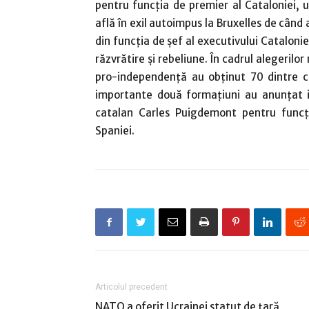
pentru funcţia de premier al Cataloniei,
află în exil autoimpus la Bruxelles de când 
din funcţia de şef al executivului Catalon
răzvrătire şi rebeliune. În cadrul alegerilo
pro-independenţă au obţinut 70 dintre ce
importante două formaţiuni au anunţat ini
catalan Carles Puigdemont pentru funcţ
Spaniei.
Articolul precedent
NATO a oferit Ucrainei statut de ţară