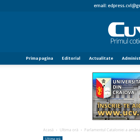
email: edpress.cvl@
Prima pagina
Editorial
Actualitate
Administ
Acasă
Ultima oră
Parlamentul Cataloniei a amâna
Ultima oră