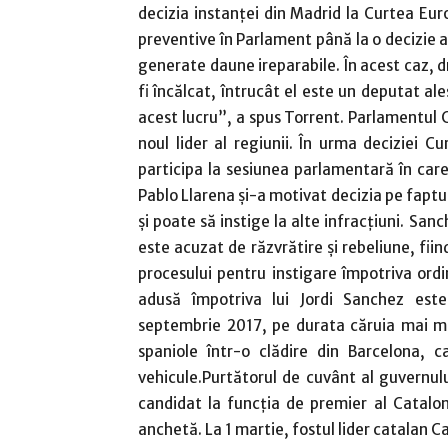
decizia instanţei din Madrid la Curtea Eu
preventive în Parlament până la o decizie a
generate daune ireparabile. În acest caz, dr
fi încălcat, întrucât el este un deputat al
acest lucru”, a spus Torrent. Parlamentul C
noul lider al regiunii. În urma deciziei C
participa la sesiunea parlamentară în ca
Pablo Llarena şi-a motivat decizia pe faptu
şi poate să instige la alte infracţiuni. Sa
este acuzat de răzvrătire şi rebeliune, fiin
procesului pentru instigare împotriva ordin
adusă împotriva lui Jordi Sanchez est
septembrie 2017, pe durata căruia mai mul
spaniole într-o clădire din Barcelona, c
vehicule.Purtătorul de cuvânt al guvernul
candidat la funcţia de premier al Cataloni
anchetă. La 1 martie, fostul lider catalan 