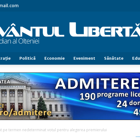
gmail.com
raţie
Politică
Economie
Eveniment
Sănătate
Edu
Cuvântul
Libertăţii
t pe termen nedeterminat votul pentru alegerea premierului