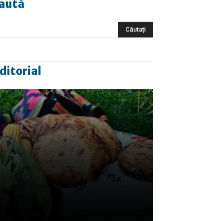
aută
ditorial