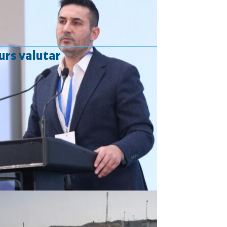
urs valutar
Curs valutar: 06 Aug 2026
EUR
: 5,2513 RON
+0,0024 ▲
USD
: 4,5507 RON
+0,0027 ▲
CHF
: 5,6221 RON
+0,0011 ▲
GBP
: 6,1236 RON
-0,0008 ▼
Convertor valutar
»
Rezultat:
-