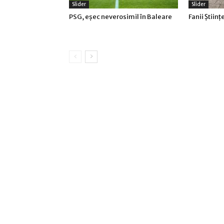
Slider
Slider
PSG, eşec neverosimil în Baleare
Fanii Ştiinţ