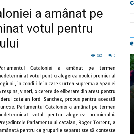
c
loniei a amânat pe
inat votul pentru
ului
e
622
0
Parlamentul Cataloniei a amânat pe termen
nedeterminat votul pentru alegerea noului premier al
regiunii, în condiţiile în care Curtea Supremă a Spaniei
a respins, vineri, o cerere de eliberare din arest pentru
liderul catalan Jordi Sanchez, propus pentru această
funcţie. Parlamentul Cataloniei a amânat pe termen
nedeterminat votul pentru alegerea premierului.
Preşedintele Parlamentului catalan, Roger Torrent, a
 amânată pentru ca grupurile separatiste să conteste