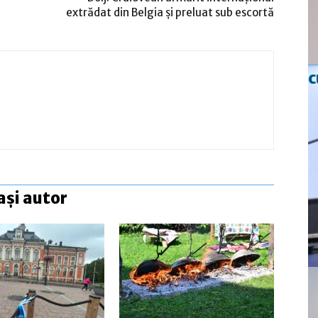
extrădat din Belgia și preluat sub escortă
c
ași autor