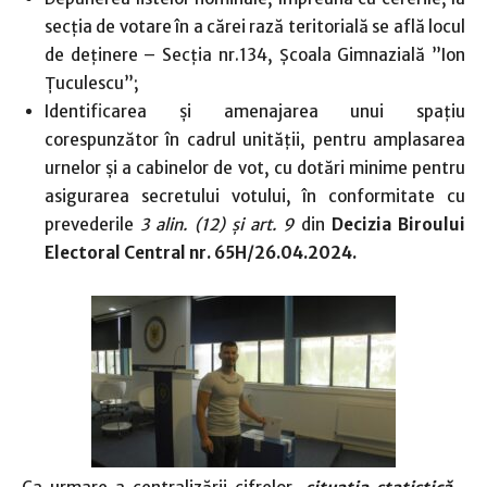
secţia de votare în a cărei rază teritorială se află locul
de deţinere – Secția nr.134, Școala Gimnazială ”Ion
Țuculescu”;
Identificarea și amenajarea unui spaţiu
corespunzător în cadrul unităţii, pentru amplasarea
urnelor şi a cabinelor de vot, cu dotări minime pentru
asigurarea secretului votului, în conformitate cu
prevederile
3 alin. (12)
ș
i art. 9
din
Decizia Biroului
Electoral Central nr. 65H/26.04.2024.