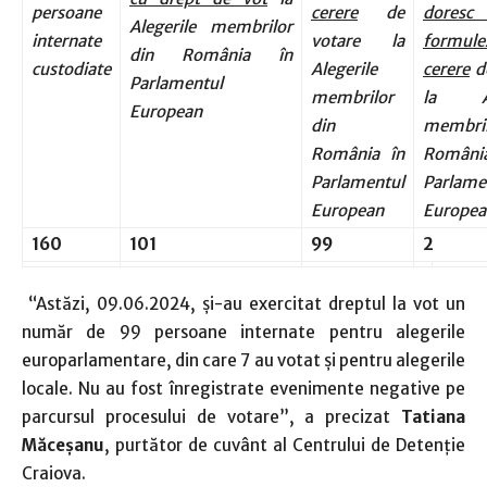
persoane
cerere
de
dore
Alegerile membrilor
internate
votare la
formule
din România în
custodiate
Alegerile
cerere
de
Parlamentul
membrilor
la Ale
European
din
membri
România în
Român
Parlamentul
Parlame
European
Europea
160
101
99
2
“Astăzi, 09.06.2024, și-au exercitat dreptul la vot un
număr de 99 persoane internate pentru alegerile
europarlamentare, din care 7 au votat și pentru alegerile
locale. Nu au fost înregistrate evenimente negative pe
parcursul procesului de votare”, a precizat
Tatiana
Măceşanu
, purtător de cuvânt al Centrului de Detenţie
Craiova.