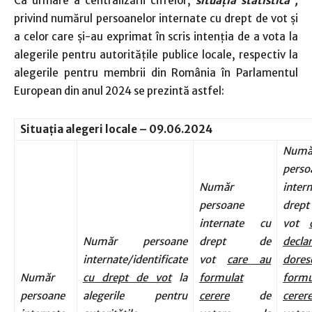
Ca urmare a centralizării cifrelor,
situa
ț
ia statistică ,
privind numărul persoanelor internate cu drept de vot și
a celor care și-au exprimat în scris intenția de a vota la
alegerile pentru autorităţile publice locale, respectiv la
alegerile pentru membrii din România în Parlamentul
European din anul 2024 se prezintă astfel:
Situa
ț
ia alegeri locale – 09.06.2024
Numă
perso
Număr
inter
persoane
dre
internate cu
vot
Număr persoane
drept de
declar
internate/identificate
vot
care au
dor
Număr
cu drept de vot
la
formulat
formu
persoane
alegerile pentru
cerere
de
cerer