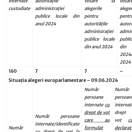
internate
autorităţile
votare la
vot
custodiate
administraţiei
alegerile
aleger
publice locale din
pentru
pentr
anul 2024
autorităţile
autori
administraţiei
admini
publice locale
public
din anul 2024
din
2024d
2024
160
7
7
–
Situa
ț
ia alegeri europarlamentare – 09.06.2024
Număr
Număr
persoane
persoan
internate
cu
intern
drept de vot
drep
Număr persoane
care au
vot
c
internate/identificate
Număr
formulat
declara
cu drept de vot
la