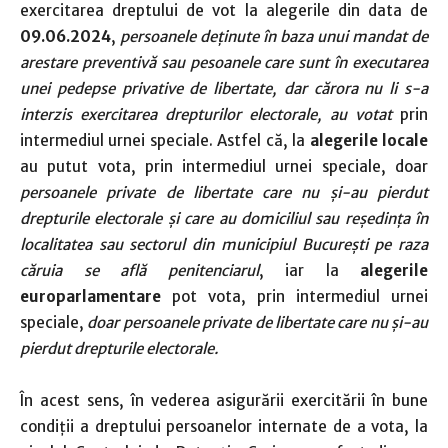
exercitarea dreptului de vot la alegerile din data de
09.06.2024
,
persoanele de
ț
inute în baza unui mandat de
arestare preventivă sau pesoanele care sunt în executarea
unei pedepse privative de libertate, dar cărora nu li s-a
interzis exercitarea drepturilor electorale, au votat
prin
intermediul urnei speciale. Astfel că, la
alegerile locale
au putut vota, prin intermediul urnei speciale, doar
persoanele private de libertate care nu
ș
i-au pierdut
drepturile electorale
ș
i care au domiciliul sau re
ș
edin
ț
a în
localitatea sau sectorul din municipiul Bucure
ș
ti pe raza
căruia se află penitenciarul
, iar la
alegerile
europarlamentare
pot vota, prin intermediul urnei
speciale,
doar persoanele private de libertate care nu
ș
i-au
pierdut drepturile electorale.
În acest sens, în vederea asigurării exercitării în bune
condiții a dreptului persoanelor internate de a vota, la