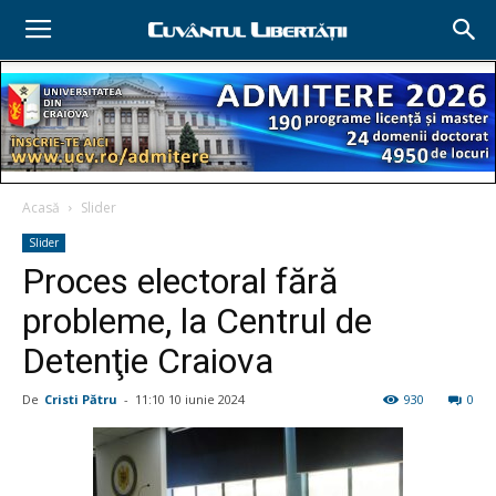
Acasă
Slider
Slider
Proces electoral fără
probleme, la Centrul de
Detenţie Craiova
De
Cristi Pătru
-
11:10 10 iunie 2024
930
0