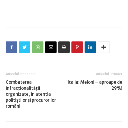
Articolul precedent
Articolul următor
Combaterea
Italia: Meloni – aproape de
infracţionalităţii
29%!
organizate, în atenţia
poliţiştilor şi procurorilor
români