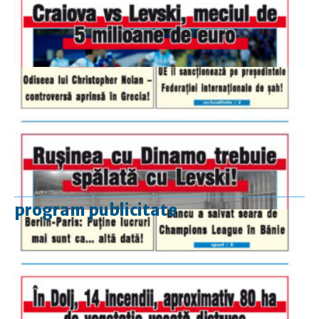
program publicitate
luni-vineri
9.00 - 17.00
sâmbătă
închis
duminică
9.00 - 12.00