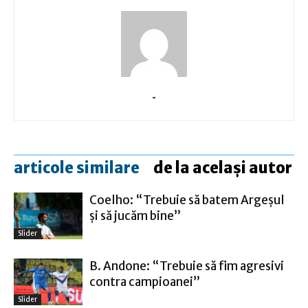
-
articole similare
de la același autor
Coelho: “Trebuie să batem Argeşul
şi să jucăm bine”
Slider
B. Andone: “Trebuie să fim agresivi
contra campioanei”
Slider