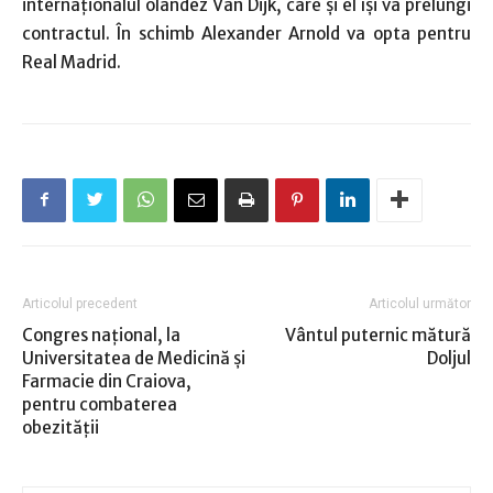
internaţionalul olandez Van Dijk, care şi el îşi va prelungi
contractul. În schimb Alexander Arnold va opta pentru
Real Madrid.
Articolul precedent
Articolul următor
Congres naţional, la
Vântul puternic mătură
Universitatea de Medicină şi
Doljul
Farmacie din Craiova,
pentru combaterea
obezităţii