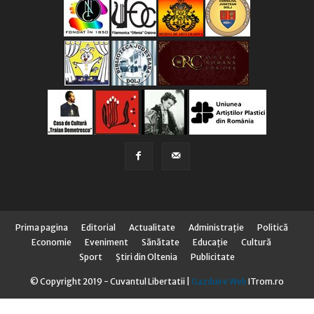
Prima pagina
Editorial
Actualitate
Administraţie
Politică
Economie
Eveniment
Sănătate
Educaţie
Cultură
Sport
Știri din Oltenia
Publicitate
© Copyright 2019 - Cuvantul Libertatii |
Gazduire Web
ITrom.ro