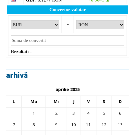
GBP
: 6,1277 RON
+0,0041 ▲
Convertor valutar
»
Rezultat:
-
arhivă
aprilie 2025
L
Ma
Mi
J
V
S
D
1
2
3
4
5
6
7
8
9
10
11
12
13