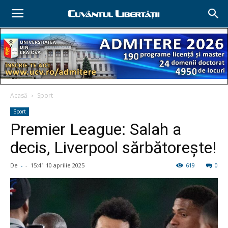
Acasă
Sport
Sport
Premier League: Salah a
decis, Liverpool sărbătoreşte!
De
-
-
15:41 10 aprilie 2025
619
0