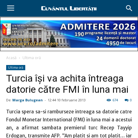
Acasă
Ultima oră
Ultima oră
Turcia îşi va achita întreaga
datorie către FMI în luna mai
De
Marga Bulugean
-
12:44 10 februarie 2013
674
0
Turcia spera sa-si ramburseze intreaga sa datorie catre
Fondul Monetar International (FMI) in luna mai a acestui
an, a afirmat sambata premierul turc Recep Tayyip
Erdogan, transmite AFP. “Am platit si am tot platit… iar