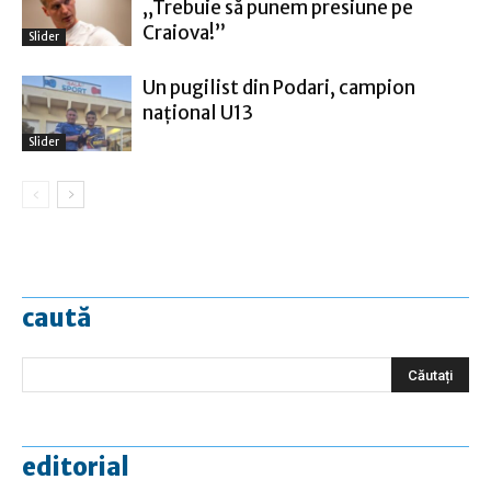
„Trebuie să punem presiune pe
Craiova!”
Slider
Un pugilist din Podari, campion
naţional U13
Slider
caută
editorial