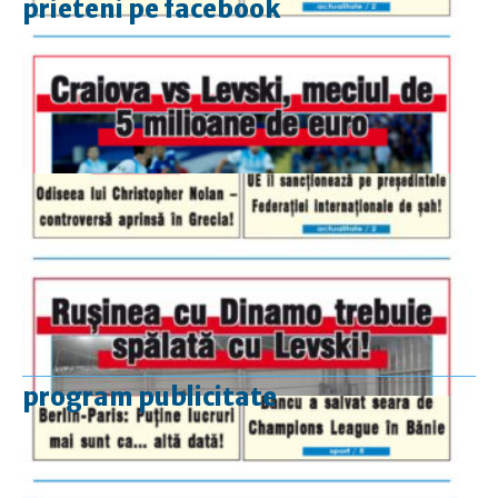
prieteni pe facebook
program publicitate
luni-vineri
9.00 - 17.00
sâmbătă
închis