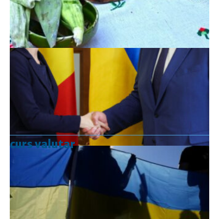
curs valutar
Curs valutar: 07 Aug 2026
EUR
: 5,2554 RON
+0,0041 ▲
USD
: 4,5584 RON
+0,0077 ▲
CHF
: 5,6244 RON
+0,0023 ▲