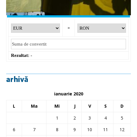
GBP
: 6,1277 RON
+0,0041 ▲
Convertor valutar
»
Rezultat:
-
arhivă
ianuarie 2020
L
Ma
Mi
J
V
S
D
1
2
3
4
5
6
7
8
9
10
11
12