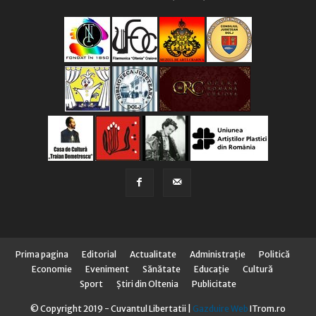
Prima pagina
Editorial
Actualitate
Administraţie
Politică
Economie
Eveniment
Sănătate
Educaţie
Cultură
Sport
Știri din Oltenia
Publicitate
© Copyright 2019 - Cuvantul Libertatii |
Gazduire Web
ITrom.ro