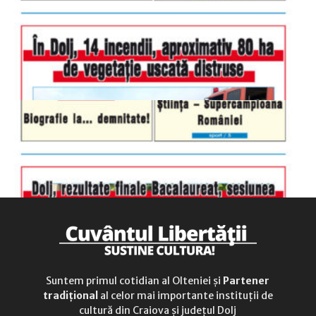
luni-vineri
9.00 - 17.00
sâmbătă
închis
duminică
9.00 - 12.00
Suntem primul cotidian al Olteniei și
Partener
tradițional
al celor mai importante instituții de
cultură din Craiova și județul Dolj