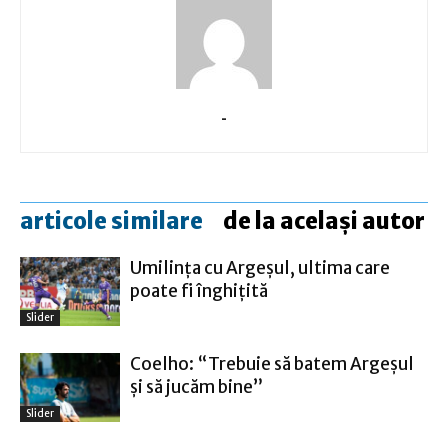
-
articole similare
de la același autor
Umilinţa cu Argeşul, ultima care
poate fi înghiţită
Slider
Coelho: “Trebuie să batem Argeşul
şi să jucăm bine”
Slider