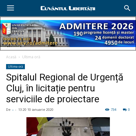
Acasă
Ultima oră
Ultima oră
Spitalul Regional de Urgență
Cluj, în licitație pentru
serviciile de proiectare
De
-
-
13:20 10 ianuarie 2020
734
0