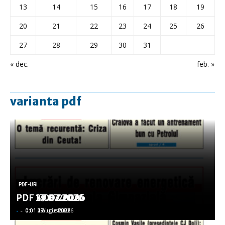
13
14
15
16
17
18
19
20
21
22
23
24
25
26
27
28
29
30
31
« dec.
feb. »
varianta pdf
PDF-URI
PDF-URI
PDF-URI
PDF-URI
PDF-URI
PDF 3.08.2026
PDF 29.07.2026
PDF 27.07.2026
PDF 17.07.2026
PDF 14.07.2026
-
-
-
-
-
-
-
-
-
-
0:01 3 august 2026
0:01 29 iulie 2026
0:01 27 iulie 2026
0:01 17 iulie 2026
0:01 14 iulie 2026