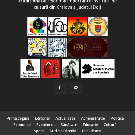
tradițional
al celor mai importante instituții de
cultură din Craiova și județul Dolj
Prima pagina
Editorial
Actualitate
Administraţie
Politică
Economie
Eveniment
Sănătate
Educaţie
Cultură
Sport
Știri din Oltenia
Publicitate