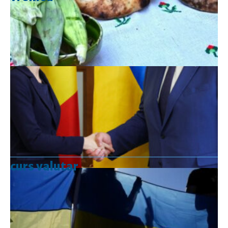
curs valutar
Curs valutar: 07 Aug 2026
EUR
: 5,2554 RON
+0,0041 ▲
USD
: 4,5584 RON
+0,0077 ▲