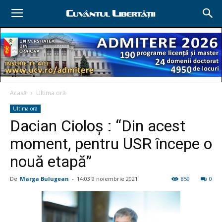
Acasă
Ultima oră
Ultima oră
Dacian Cioloş : “Din acest
moment, pentru USR începe o
nouă etapă”
De
Marga Bulugean
-
14:03 9 noiembrie 2021
859
0