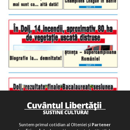
luni-vineri
9.00 - 17.00
sâmbătă
închis
duminică
9.00 - 12.00
Suntem primul cotidian al Olteniei și
Partener