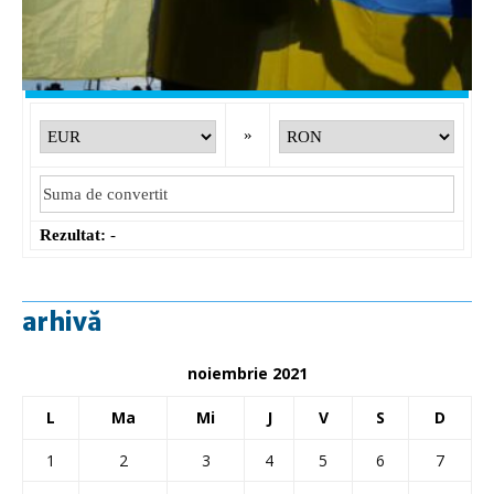
CHF
: 5,6244 RON
+0,0023 ▲
GBP
: 6,1277 RON
+0,0041 ▲
Convertor valutar
»
Rezultat:
-
arhivă
noiembrie 2021
L
Ma
Mi
J
V
S
D
1
2
3
4
5
6
7