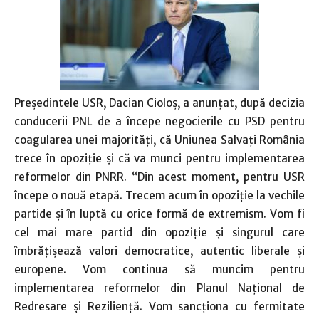
Preşedintele USR, Dacian Cioloş, a anunţat, după decizia
conducerii PNL de a începe negocierile cu PSD pentru
coagularea unei majorităţi, că Uniunea Salvaţi România
trece în opoziţie şi că va munci pentru implementarea
reformelor din PNRR. “Din acest moment, pentru USR
începe o nouă etapă. Trecem acum în opoziţie la vechile
partide şi în luptă cu orice formă de extremism. Vom fi
cel mai mare partid din opoziţie şi singurul care
îmbrăţişează valori democratice, autentic liberale şi
europene. Vom continua să muncim pentru
implementarea reformelor din Planul Naţional de
Redresare şi Rezilienţă. Vom sancţiona cu fermitate