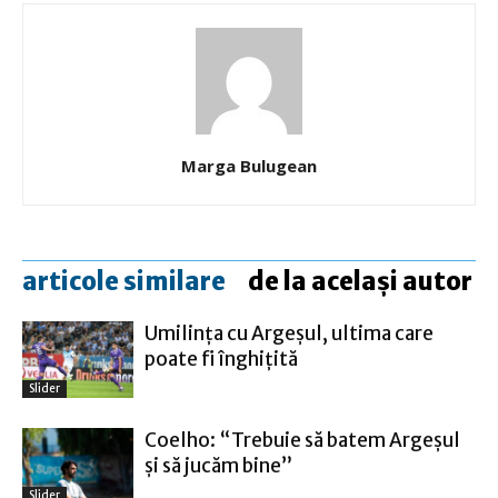
Marga Bulugean
articole similare
de la același autor
Umilinţa cu Argeşul, ultima care
poate fi înghiţită
Slider
Coelho: “Trebuie să batem Argeşul
şi să jucăm bine”
Slider