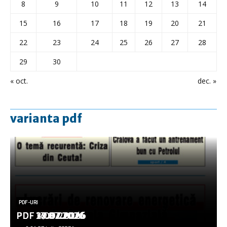
8
9
10
11
12
13
14
15
16
17
18
19
20
21
22
23
24
25
26
27
28
29
30
« oct.
dec. »
varianta pdf
PDF-URI
PDF-URI
PDF-URI
PDF-URI
PDF-URI
PDF 3.08.2026
PDF 29.07.2026
PDF 27.07.2026
PDF 17.07.2026
PDF 14.07.2026