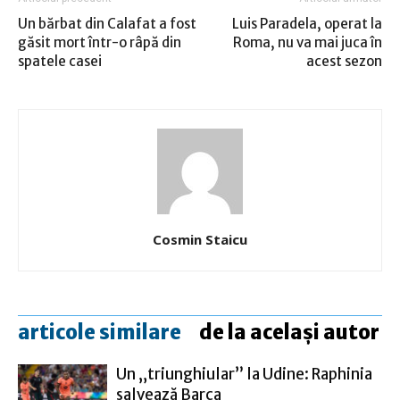
Un bărbat din Calafat a fost
Luis Paradela, operat la
găsit mort într-o râpă din
Roma, nu va mai juca în
spatele casei
acest sezon
Cosmin Staicu
articole similare
de la același autor
Un „triunghiular” la Udine: Raphinia
salvează Barca