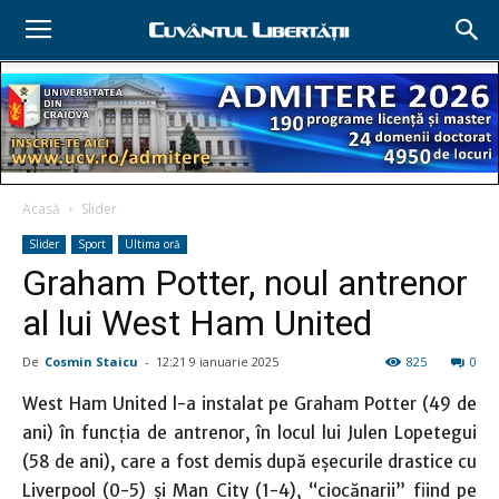
Acasă
Slider
Slider
Sport
Ultima oră
Graham Potter, noul antrenor
al lui West Ham United
De
Cosmin Staicu
-
12:21 9 ianuarie 2025
825
0
West Ham United l-a instalat pe Graham Potter (49 de
ani) în funcţia de antrenor, în locul lui Julen Lopetegui
(58 de ani), care a fost demis după eşecurile drastice cu
Liverpool (0-5) şi Man City (1-4), “ciocănarii” fiind pe