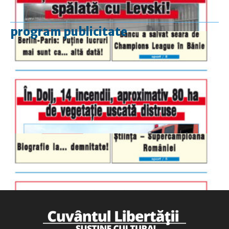
program publicitate
luni-vineri
9.00 - 17.00
sâmbătă
închis
duminică
9.00 - 12.00