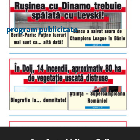
program publicitate
luni-vineri
9.00 - 17.00
sâmbătă
închis
duminică
9.00 - 12.00