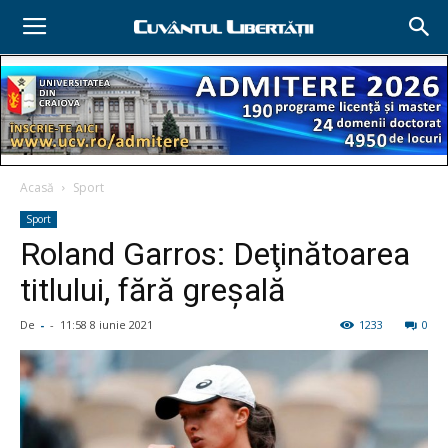
Acasă
Sport
Sport
Roland Garros: Deţinătoarea
titlului, fără greşală
De
-
-
11:58 8 iunie 2021
1233
0