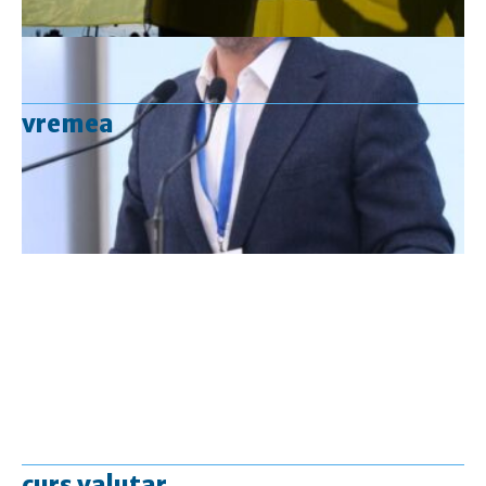
vremea
curs valutar