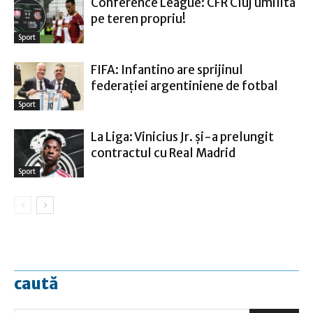
Conference League: CFR Cluj umilită
pe teren propriu!
Sport
FIFA: Infantino are sprijinul
federaţiei argentiniene de fotbal
Sport
La Liga: Vinicius Jr. şi-a prelungit
contractul cu Real Madrid
Sport
caută