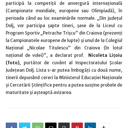
participă la competiţii de anvergură internaţională
(Campionate mondiale, europene sau Olimpiadă), în
perioada când au loc examinările normale. „Din judeţul
Dolj, vor participa şapte tineri, şase de la Liceul cu
Program Sportiv „Petrache Trişcu” din Craiova (prezenţi
la Campionatele europene de lupte) şi unul de la Colegiul
Naţional „Nicolae Titulescu” din Craiova (în lotul
naţional de volei)”, a declarat prof.
Nicoleta Liţoiu
(foto)
, purtător de cuvânt al Inspectoratului Şcolar
Judeţean Dolj. Lista s-ar putea îmbogăţi cu două nume,
tinerii depunând cereri la Ministerul Educaţiei Naţionale
şi Cercetării Ştiinţifice pentru a putea susţine probele de
maturitate şi aşteaptă avizarea.