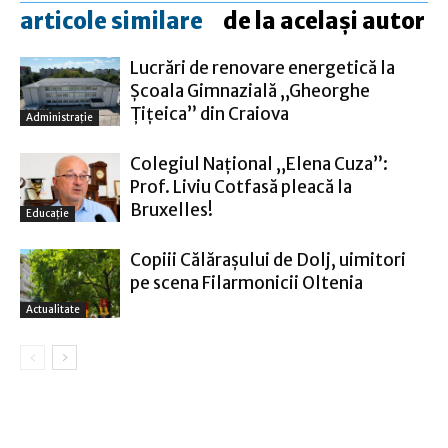
articole similare
de la același autor
Lucrări de renovare energetică la
Şcoala Gimnazială „Gheorghe
Ţiţeica” din Craiova
Administraţie
Colegiul Naţional „Elena Cuza”:
Prof. Liviu Cotfasă pleacă la
Bruxelles!
Educație
Copiii Călăraşului de Dolj, uimitori
pe scena Filarmonicii Oltenia
Actualitate