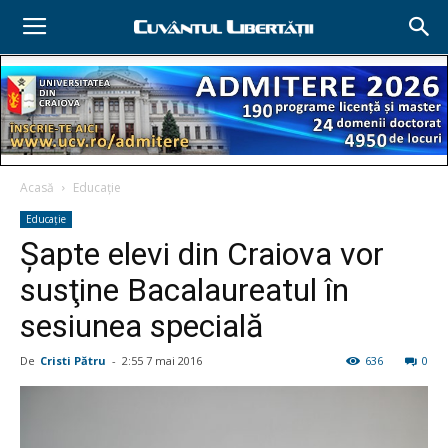
Acasă
Educație
Educație
Şapte elevi din Craiova vor
susţine Bacalaureatul în
sesiunea specială
De
Cristi Pătru
-
2:55 7 mai 2016
636
0