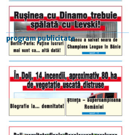
program publicitate
luni-vineri
9.00 - 17.00
sâmbătă
închis
duminică
9.00 - 12.00