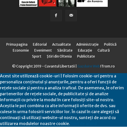
Prima pagina
Editorial
Actualitate
Administraţie
Politică
Economie
Eveniment
Sănătate
Educaţie
Cultură
Sport
Știri din Oltenia
Publicitate
© Copyright 2019 - Cuvantul Libertatii |
Gazduire Web
ITrom.ro
Acest site utilizează cookie-uri | Folosim cookie-uri pentru a
personaliza conținutul și anunțurile, pentru a oferi funcții de
rețele sociale și pentru a analiza traficul. De asemenea, le oferim
partenerilor de rețele sociale, de publicitate și de analize
informații cu privire la modul în care folosiți site-ul nostru.
Aceștia le pot combina cu alte informații oferite de dvs. sau
culese în urma folosirii serviciilor lor. În cazul în care alegeți să
continuați să utilizați website-ul nostru, sunteți de acord cu
utilizarea modulelor noastre cookie.
Sunt de acord