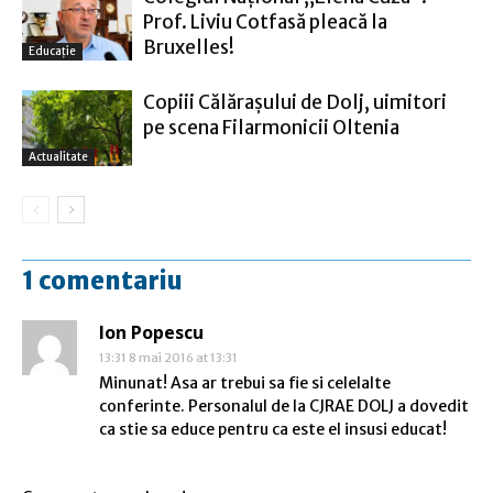
Prof. Liviu Cotfasă pleacă la
Bruxelles!
Educație
Copiii Călăraşului de Dolj, uimitori
pe scena Filarmonicii Oltenia
Actualitate
1 comentariu
Ion Popescu
13:31 8 mai 2016 at 13:31
Minunat! Asa ar trebui sa fie si celelalte
conferinte. Personalul de la CJRAE DOLJ a dovedit
ca stie sa educe pentru ca este el insusi educat!