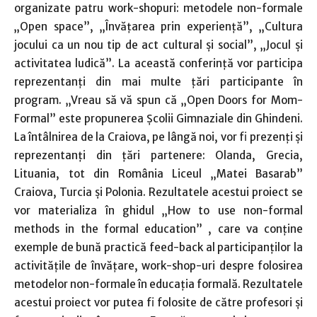
organizate patru work-shopuri: metodele non-formale
„Open space”, „Învăţarea prin experienţă”, „Cultura
jocului ca un nou tip de act cultural şi social”, „Jocul şi
activitatea ludică”. La această conferinţă vor participa
reprezentanţi din mai multe ţări participante în
program. „Vreau să vă spun că „Open Doors for Mom-
Formal” este propunerea Şcolii Gimnaziale din Ghindeni.
La întâlnirea de la Craiova, pe lângă noi, vor fi prezenţi şi
reprezentanţi din ţări partenere: Olanda, Grecia,
Lituania, tot din România Liceul „Matei Basarab”
Craiova, Turcia şi Polonia. Rezultatele acestui proiect se
vor materializa în ghidul „How to use non-formal
methods in the formal education” , care va conţine
exemple de bună practică feed-back al participanţilor la
activităţile de învăţare, work-shop-uri despre folosirea
metodelor non-formale în educaţia formală. Rezultatele
acestui proiect vor putea fi folosite de către profesori şi