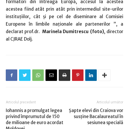
formatori din întreaga Europă, accesul la acestea
acestea fiind atât prin atât prin intermediul site-urilor
instituţiilor, cât şi pe cel de diseminare al Comisiei
Europene în limbile naţionale ale partenerilor ”, a
declarat prof.dr.
Marinela Dumitrescu (foto)
, director
al CJRAE Dolj.
Articolul precedent
Articolul următor
Iohannis a promulgat legea
Şapte elevi din Craiova vor
privind împrumutul de 150
susţine Bacalaureatul în
de milioane de euro acordat
sesiunea specială
Moldovei