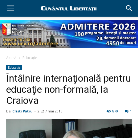
Acasă
Educație
Educație
Întâlnire internaţională pentru
educaţie non-formală, la
Craiova
De
Cristi Pătru
-
2:52 7 mai 2016
870
1