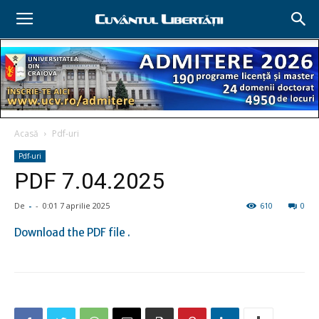
Acasă
Pdf-uri
Pdf-uri
PDF 7.04.2025
De
-
-
0:01 7 aprilie 2025
610
0
Download the PDF file .