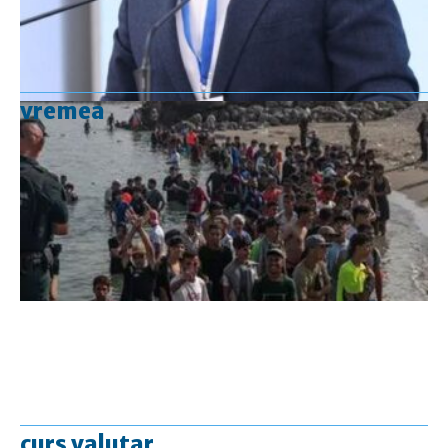
vremea
curs valutar