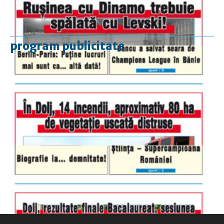
program publicitate
luni-vineri
9.00 - 17.00
sâmbătă
închis
duminică
9.00 - 12.00