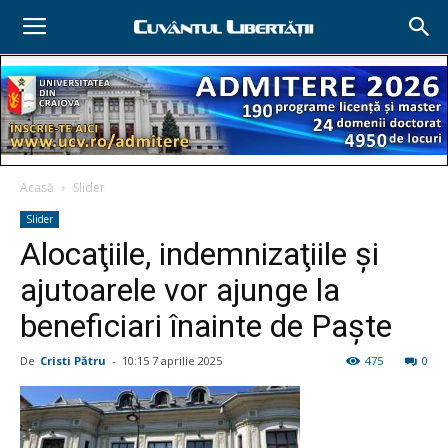
Acasă
Slider
Slider
Alocaţiile, indemnizaţiile şi
ajutoarele vor ajunge la
beneficiari înainte de Paşte
De
Cristi Pătru
-
10:15 7 aprilie 2025
475
0