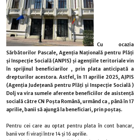
Cu ocazia
Sărbătorilor Pascale, Agenția Națională pentru Plăți
și Inspecție Socială (ANPIS) și agențiile teritoriale vin
în sprijinul beneficiarilor , prin plata anticipată a
drepturilor acestora.
Astfel, în 11 aprilie 2025, AJPIS
(Agenţia Judeţeană pentru Plăţi şi Inspecţie Socială )
Dolj va vira sumele aferente beneficiilor de asistență
socială către CN Poșta Română, urmând ca , până în 17
aprilie, banii să ajungă la beneficiari, prin poștaș.
Pentru cei care au optat pentru plata în cont bancar,
banii vor fi virați între 14 și 16 aprilie.