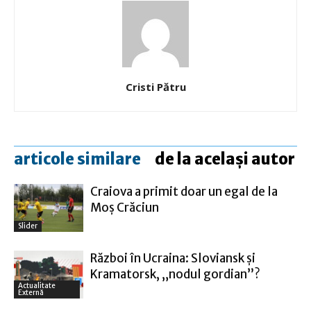
Cristi Pătru
articole similare
de la același autor
Craiova a primit doar un egal de la
Moş Crăciun
Slider
Război în Ucraina: Sloviansk şi
Kramatorsk, „nodul gordian”?
Actualitate
Externă