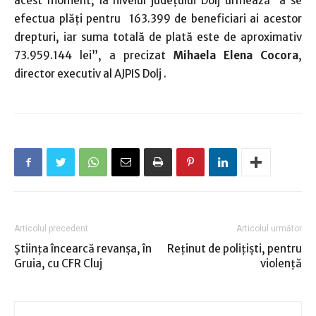
acest moment, la nivelul judeţului Dolj urmează a se
efectua plăţi pentru 163.399 de beneficiari ai acestor
drepturi, iar suma totală de plată este de aproximativ
73.959.144 lei”, a precizat
Mihaela Elena Cocora
,
director executiv al AJPIS Dolj .
Articolul precedent
Articolul următor
Ştiinţa încearcă revanşa, în
Reţinut de poliţişti, pentru
Gruia, cu CFR Cluj
violenţă