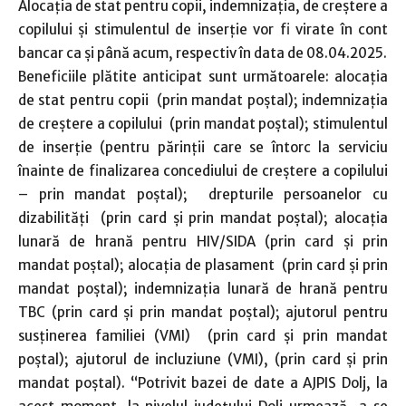
Alocația de stat pentru copii, indemnizația, de creștere a
copilului și stimulentul de inserție vor fi virate în cont
bancar ca și până acum, respectiv în data de 08.04.2025.
Beneficiile plătite anticipat sunt următoarele: alocația
de stat pentru copii (prin mandat poștal); indemnizația
de creștere a copilului (prin mandat poștal); stimulentul
de inserție (pentru părinții care se întorc la serviciu
înainte de finalizarea concediului de creștere a copilului
– prin mandat poștal); drepturile persoanelor cu
dizabilități (prin card și prin mandat poștal); alocația
lunară de hrană pentru HIV/SIDA (prin card și prin
mandat poștal); alocația de plasament (prin card și prin
mandat poștal); indemnizația lunară de hrană pentru
TBC (prin card și prin mandat poștal); ajutorul pentru
susținerea familiei (VMI) (prin card și prin mandat
poștal); ajutorul de incluziune (VMI), (prin card și prin
mandat poștal). “Potrivit bazei de date a AJPIS Dolj, la