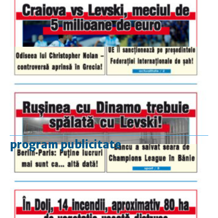
program publicitate
luni-vineri
9.00 - 17.00
sâmbătă
închis
duminică
9.00 - 12.00