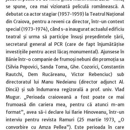
se spune, cea mai vizionată peliculă românească. A
debutat ca actor stagiar (1957-1959) la Teatrul Naţional
din Craiova, pentru a reveni ca director, într-un context
special (1973-1974), când s-a inaugurat actualul edificiu
teatral şi urma să participe însuşi preşedintele ţării,
secretarul general al PCR (care de fapt înjumătăţise
investiţiile pentru acest lăcaş monumental). Ajunsese în
Bănie într-o companie de frumoşi nebuni din promoţia sa
(Silvia Popovici, Sanda Toma, Ghe. Cozorici, Constantin
Rautchi, Dem Rucăreanu, Victor Rebenciuc) sub
directoratul lui Manu Nedeianu (director adjunct Al.
Dincă) şi sub îndumarea regizorală a prof. univ. Vlad
Mugur. „Perioada craioveană a fost poate ce mai
frumoasă din cariera mea, pentru că atunci m-am
format”, avea să-i declare lui Ilarie Hinoveanu, într-un
interviu pentru revista Ramuri (25 martie 1973, „O
convorbire cu Amza Pellea”). Este perioada în care