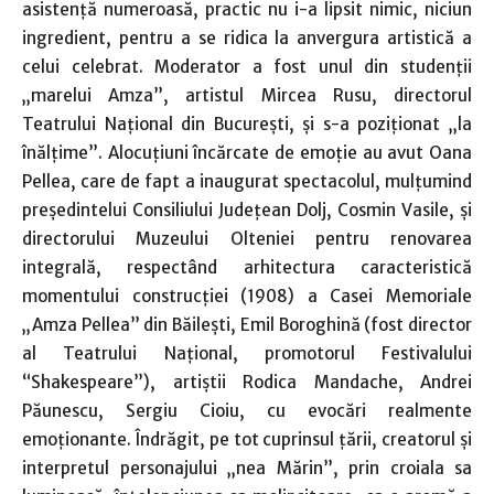
asistenţă numeroasă, practic nu i-a lipsit nimic, niciun
ingredient, pentru a se ridica la anvergura artistică a
celui celebrat. Moderator a fost unul din studenţii
„marelui Amza”, artistul Mircea Rusu, directorul
Teatrului Naţional din Bucureşti, şi s-a poziţionat „la
înălţime”. Alocuţiuni încărcate de emoţie au avut Oana
Pellea, care de fapt a inaugurat spectacolul, mulţumind
preşedintelui Consiliului Judeţean Dolj, Cosmin Vasile, şi
directorului Muzeului Olteniei pentru renovarea
integrală, respectând arhitectura caracteristică
momentului construcţiei (1908) a Casei Memoriale
„Amza Pellea” din Băileşti, Emil Boroghină (fost director
al Teatrului Naţional, promotorul Festivalului
“Shakespeare”), artiştii Rodica Mandache, Andrei
Păunescu, Sergiu Cioiu, cu evocări realmente
emoţionante. Îndrăgit, pe tot cuprinsul ţării, creatorul şi
interpretul personajului „nea Mărin”, prin croiala sa