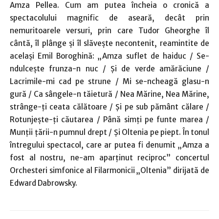
Amza Pellea. Cum am putea încheia o cronică a
spectacolului magnific de aseară, decât prin
nemuritoarele versuri, prin care Tudor Gheorghe îl
cântă, îl plânge şi îl slăveşte necontenit, reamintite de
acelaşi Emil Boroghină: „Amza suflet de haiduc / Se-
ndulceşte frunza-n nuc / Şi de verde amărăciune /
Lacrimile-mi cad pe strune / Mi se-ncheagă glasu-n
gură / Ca sângele-n tăietură / Nea Mărine, Nea Mărine,
strânge-ţi ceata călătoare / Şi pe sub pământ călare /
Rotunjeşte-ţi căutarea / Până simţi pe funte marea /
Munţii ţării-n pumnul drept / Şi Oltenia pe piept. În tonul
întregului spectacol, care ar putea fi denumit „Amza a
fost al nostru, ne-am aparţinut reciproc” concertul
Orchesteri simfonice al Filarmonicii „Oltenia” dirijată de
Edward Dabrowsky.