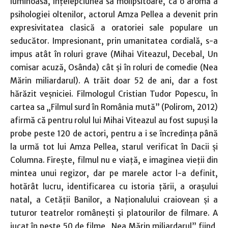
luminoasă, înţelepciunea sa molipsitoare, ca o aromă a
psihologiei oltenilor, actorul Amza Pellea a devenit prin
expresivitatea clasică a oratoriei sale populare un
seducător. Impresionant, prin umanitatea cordială, s-a
impus atât în roluri grave (Mihai Viteazul, Decebal, Un
comisar acuză, Osânda) cât şi în roluri de comedie (Nea
Mărin miliardarul). A trăit doar 52 de ani, dar a fost
hărăzit veşniciei. Filmologul Cristian Tudor Popescu, în
cartea sa „Filmul surd în România mută” (Polirom, 2012)
afirmă că pentru rolul lui Mihai Viteazul au fost supuşi la
probe peste 120 de actori, pentru a i se încredinţa până
la urmă tot lui Amza Pellea, starul verificat în Dacii şi
Columna. Fireşte, filmul nu e viaţă, e imaginea vieţii din
mintea unui regizor, dar pe marele actor l-a definit,
hotărât lucru, identificarea cu istoria ţării, a oraşului
natal, a Cetăţii Banilor, a Naţionalului craiovean şi a
tuturor teatrelor româneşti şi platourilor de filmare. A
jucat în peste 50 de filme „Nea Mărin miliardarul” fiind,