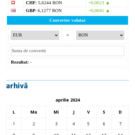
CHF
: 5,6244 RON
+0,0023 ▲
GBP
: 6,1277 RON
+0,0041 ▲
Convertor valutar
»
Rezultat:
-
arhivă
aprilie 2024
L
Ma
Mi
J
V
S
D
1
2
3
4
5
6
7