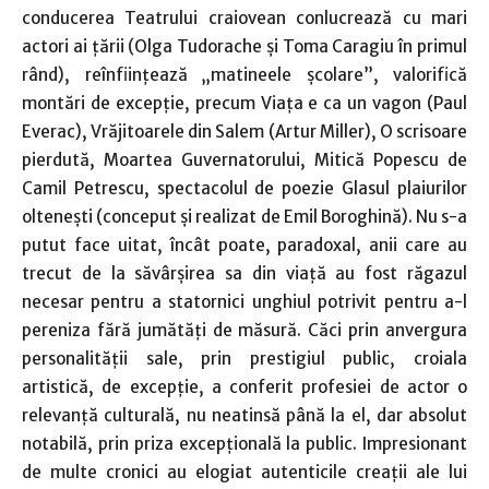
conducerea Teatrului craiovean conlucrează cu mari
actori ai ţării (Olga Tudorache şi Toma Caragiu în primul
rând), reînfiinţează „matineele şcolare”, valorifică
montări de excepţie, precum Viaţa e ca un vagon (Paul
Everac), Vrăjitoarele din Salem (Artur Miller), O scrisoare
pierdută, Moartea Guvernatorului, Mitică Popescu de
Camil Petrescu, spectacolul de poezie Glasul plaiurilor
olteneşti (conceput şi realizat de Emil Boroghină). Nu s-a
putut face uitat, încât poate, paradoxal, anii care au
trecut de la săvârşirea sa din viaţă au fost răgazul
necesar pentru a statornici unghiul potrivit pentru a-l
pereniza fără jumătăţi de măsură. Căci prin anvergura
personalităţii sale, prin prestigiul public, croiala
artistică, de excepţie, a conferit profesiei de actor o
relevanţă culturală, nu neatinsă până la el, dar absolut
notabilă, prin priza excepţională la public. Impresionant
de multe cronici au elogiat autenticile creaţii ale lui