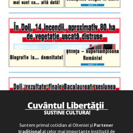
luni-vineri
9.00 - 17.00
sâmbătă
închis
duminică
9.00 - 12.00
Suntem primul cotidian al Olteniei și
Partener
tradițional
al celor mai importante instituții de