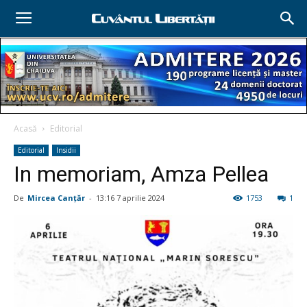
Acasă
Editorial
Editorial
Insidii
In memoriam, Amza Pellea
De
Mircea Canţăr
-
13:16 7 aprilie 2024
1753
1