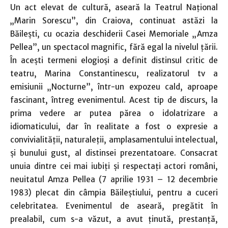
Un act elevat de cultură, aseară la Teatrul Naţional
„Marin Sorescu”, din Craiova, continuat astăzi la
Băileşti, cu ocazia deschiderii Casei Memoriale „Amza
Pellea”, un spectacol magnific, fără egal la nivelul ţării.
În aceşti termeni elogioşi a definit distinsul critic de
teatru, Marina Constantinescu, realizatorul tv a
emisiunii „Nocturne”, într-un expozeu cald, aproape
fascinant, întreg evenimentul. Acest tip de discurs, la
prima vedere ar putea părea o idolatrizare a
idiomaticului, dar în realitate a fost o expresie a
convivialităţii, naturaleţii, amplasamentului intelectual,
şi bunului gust, al distinsei prezentatoare. Consacrat
unuia dintre cei mai iubiţi şi respectaţi actori români,
neuitatul Amza Pellea (7 aprilie 1931 – 12 decembrie
1983) plecat din câmpia Băileştiului, pentru a cuceri
celebritatea. Evenimentul de aseară, pregătit în
prealabil, cum s-a văzut, a avut ţinută, prestanţă,