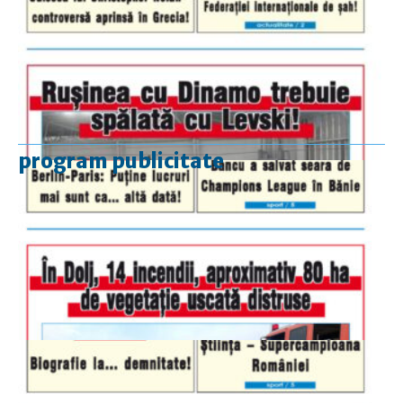
program publicitate
luni-vineri
9.00 - 17.00
sâmbătă
închis
duminică
9.00 - 12.00