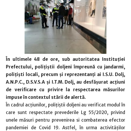
În ultimele 48 de ore, sub autoritatea Instituţiei
Prefectului, poliţiştii doljeni împreună cu jandarmi,
polițiști locali, precum și reprezentanți ai I.S.U. Dolj,
A.N.P.C., D.S.V.S.A şi I.T.M. Dolj, au desfăşurat acţiuni
de verificare cu privire la respectarea măsurilor
impuse în contextul stării de alertă.
În cadrul acţiunilor, poliţiştii doljeni au verificat modul în
care sunt respectate prevederile Lg 55/2020, privind
unele măsuri pentru prevenirea si combaterea efector
pandemiei de Covid 19. Astfel, în urma activităţilor