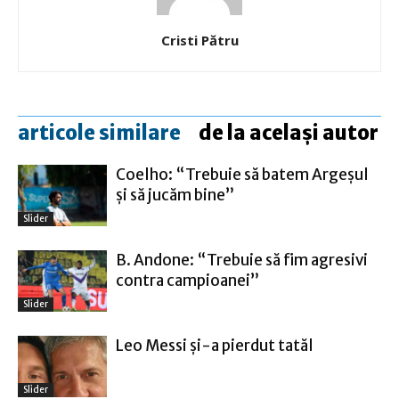
Cristi Pătru
articole similare
de la același autor
Coelho: “Trebuie să batem Argeşul
şi să jucăm bine”
Slider
B. Andone: “Trebuie să fim agresivi
contra campioanei”
Slider
Leo Messi şi-a pierdut tatăl
Slider