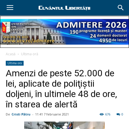
Acasă
Ultima oră
Ultima oră
Amenzi de peste 52.000 de
lei, aplicate de poliţiştii
doljeni, în ultimele 48 de ore,
în starea de alertă
De
Cristi Pătru
-
11:41 7 februarie 2021
676
0