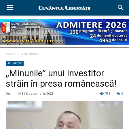
Acasă
Actualitate
Actualitate
„Minunile” unui investitor
străin în presa românească!
De
-
-
14:11 6 decembrie 2023
785
0