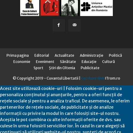
Prima pagina
Editorial
Actualitate
Administraţie
Politică
Economie
Eveniment
Sănătate
Educaţie
Cultură
Sport
Știri din Oltenia
Publicitate
© Copyright 2019 - Cuvantul Libertatii |
Gazduire Web
ITrom.ro
Acest site utilizează cookie-uri | Folosim cookie-uri pentru a
personaliza conținutul și anunțurile, pentru a oferi funcții de
rețele sociale și pentru a analiza traficul. De asemenea, le oferim
partenerilor de rețele sociale, de publicitate și de analize
informații cu privire la modul în care folosiți site-ul nostru.
Aceștia le pot combina cu alte informații oferite de dvs. sau
culese în urma folosirii serviciilor lor. În cazul în care alegeți să
continuați să utilizați website-ul nostru, sunteți de acord cu