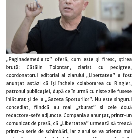
„Paginademedia.ro” oferă, cum este şi firesc, ştirea
brută: Cătălin Tolontan, ziarist cu pedigree,
coordonatorul editorial al ziarului „Libertatea” a fost
anunţat astăzi că îşi încheie colaborarea cu Ringier,
patronul publicaţiei, după ce în urmă cu nişte zile fusese
înlăturat şi de la „Gazeta Sporturilor”. Nu este singurul
concediat, fiindcă au mai „zburat” şi cele două
redactore-şefe adjuncte. Compania a anunţat, printr-un
comunicat de presă, că „Libertatea” urmează să treacă
printr-o serie de schimbări, iar ziarul se va orienta mai