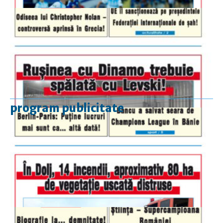
program publicitate
luni-vineri
9.00 - 17.00
sâmbătă
închis
duminică
9.00 - 12.00