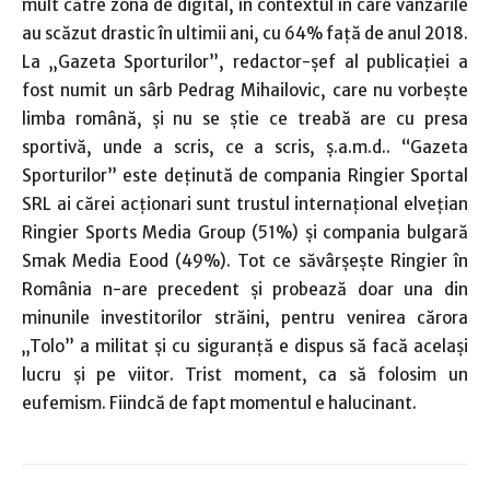
mult către zona de digital, în contextul în care vânzările
au scăzut drastic în ultimii ani, cu 64% faţă de anul 2018.
La „Gazeta Sporturilor”, redactor-şef al publicaţiei a
fost numit un sârb Pedrag Mihailovic, care nu vorbeşte
limba română, şi nu se ştie ce treabă are cu presa
sportivă, unde a scris, ce a scris, ş.a.m.d.. “Gazeta
Sporturilor” este deţinută de compania Ringier Sportal
SRL ai cărei acţionari sunt trustul internaţional elveţian
Ringier Sports Media Group (51%) şi compania bulgară
Smak Media Eood (49%). Tot ce săvârşeşte Ringier în
România n-are precedent şi probează doar una din
minunile investitorilor străini, pentru venirea cărora
„Tolo” a militat şi cu siguranţă e dispus să facă acelaşi
lucru şi pe viitor. Trist moment, ca să folosim un
eufemism. Fiindcă de fapt momentul e halucinant.