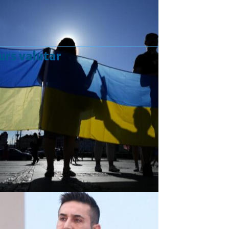
urs valutar
Curs valutar: 07 Aug 2026
EUR
: 5,2554 RON
+0,0041 ▲
USD
: 4,5584 RON
+0,0077 ▲
CHF
: 5,6244 RON
+0,0023 ▲
GBP
: 6,1277 RON
+0,0041 ▲
Convertor valutar
»
Rezultat:
-