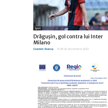
Sport
Drăguşin, gol contra lui Inter
Milano
Cosmin Staicu
-
10:38 30 decembrie 2023