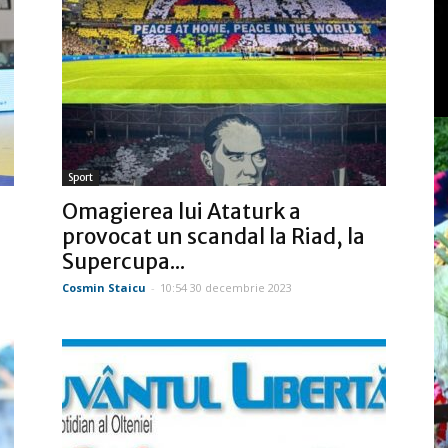
Sport
Omagierea lui Ataturk a
provocat un scandal la Riad, la
Supercupa...
Cosmin Staicu
-
10:54 30 decembrie 2023