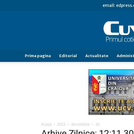
email: edpress
Prima pagina
Editorial
Actualitate
Administ
Acasă
2023
decembrie
30
Arhive Zilnice: 12:11 