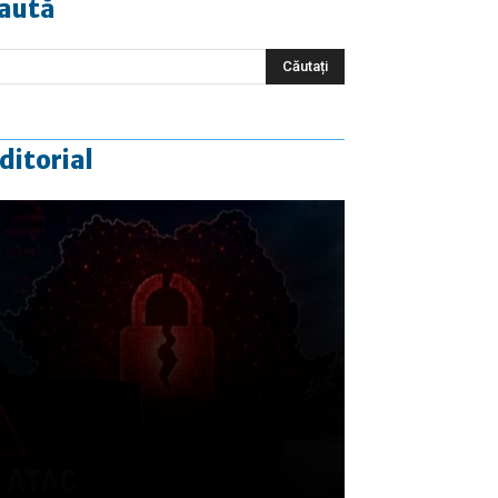
aută
ditorial