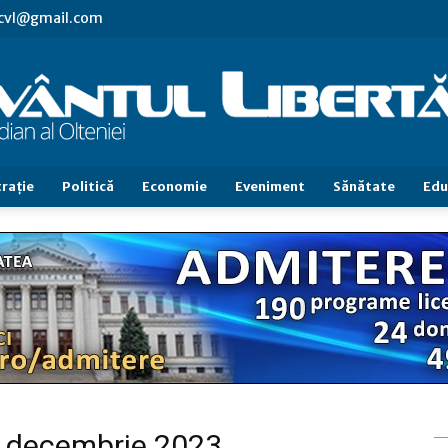
.cvl@gmail.com
raţie
Politică
Economie
Eveniment
Sănătate
Edu
Cuvântul
Libertăţii
30 decembrie 2023