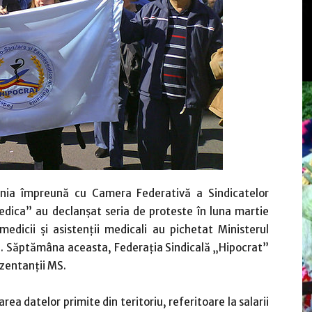
ânia împreună cu Camera Federativă a Sindicatelor
edica” au declanşat seria de proteste în luna martie
medicii şi asistenţii medicali au pichetat Ministerul
ţii. Săptămâna aceasta, Federaţia Sindicală „Hipocrat”
ezentanţii MS.
rea datelor primite din teritoriu, referitoare la salarii