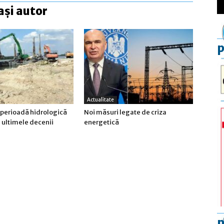
ași autor
p
Actualitate
 perioadă hidrologică
Noi măsuri legate de criza
n ultimele decenii
energetică
p