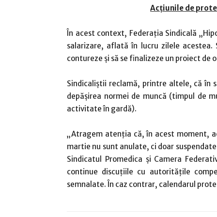
Acţiunile de pro
În acest context, Federaţia Sindicală „Hip
salarizare, aflată în lucru zilele acestea. 
contureze şi să se finalizeze un proiect de 
Sindicaliştii reclamă, printre altele, că în
depăşirea normei de muncă (timpul de mun
activitate în gardă).
„Atragem atenţia că, în acest moment, ac
martie nu sunt anulate, ci doar suspendate
Sindicatul Promedica şi Camera Federativ
continue discuţiile cu autorităţile comp
semnalate. În caz contrar, calendarul protes