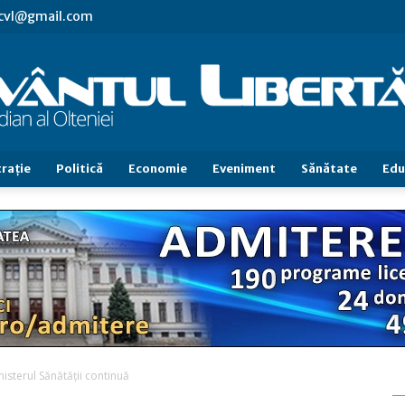
.cvl@gmail.com
raţie
Politică
Economie
Eveniment
Sănătate
Edu
Cuvântul
Libertăţii
nisterul Sănătăţii continuă