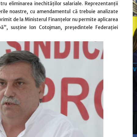
ru eliminarea inechităţilor salariale. Reprezentanţii
nerile noastre, cu amendamentul că trebuie analizate
primit de la Ministerul Finanţelor nu permite aplicarea
pă”, susţine Ion Cotojman, preşedintele Federaţiei