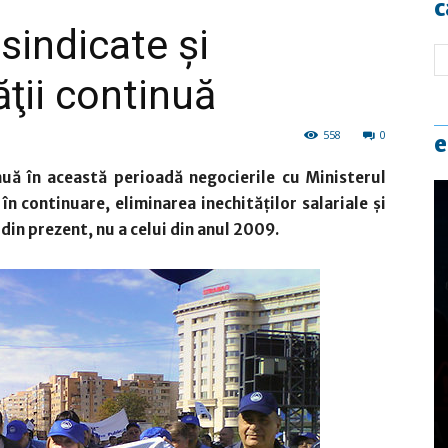
c
 sindicate şi
ţii continuă
558
0
e
inuă în această perioadă negocierile cu Ministerul
 în continuare, eliminarea inechităţilor salariale şi
 din prezent, nu a celui din anul 2009.