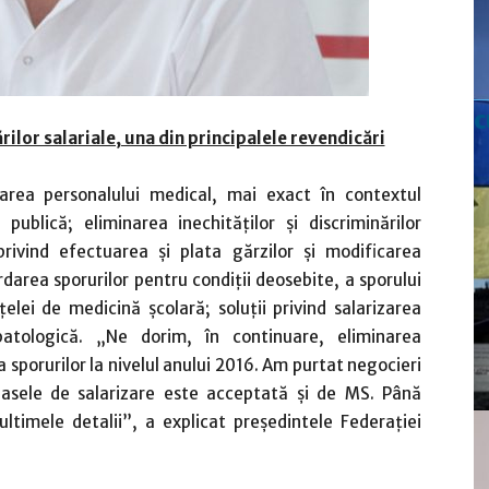
c
rilor salariale, una din principalele revendicări
zarea personalului medical, mai exact în contextul
blică; eliminarea inechităţilor şi discriminărilor
 privind efectuarea şi plata gărzilor şi modificarea
darea sporurilor pentru condiţii deosebite, a sporului
ţelei de medicină şcolară; soluţii privind salarizarea
patologică. „Ne dorim, în continuare, eliminarea
ea sporurilor la nivelul anului 2016. Am purtat negocieri
lasele de salarizare este acceptată şi de MS. Până
ltimele detalii”, a explicat preşedintele Federaţiei