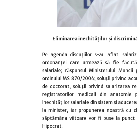
Eliminarea inechităţilor şi discrimină
Pe agenda discuţiilor s-au aflat: salari
ordonanţei care urmează să fie făcută pu
salariale; răspunsul Ministerului Muncii
ordinului MS 870/2004; soluţii privind acor
de doctorat; soluţii privind salarizarea re
registratorilor medicali din anatomie 
inechităţilor salariale din sistem şi aducer
la minister, iar propunerea noastră cu c
săptămâna viitoare vor fi puse la punct u
Hipocrat.