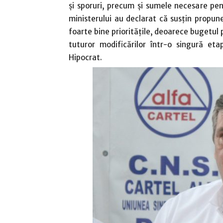
şi sporuri, precum şi sumele necesare pent
ministerului au declarat că susţin propu
foarte bine priorităţile, deoarece bugetul 
tuturor modificărilor într-o singură eta
Hipocrat.