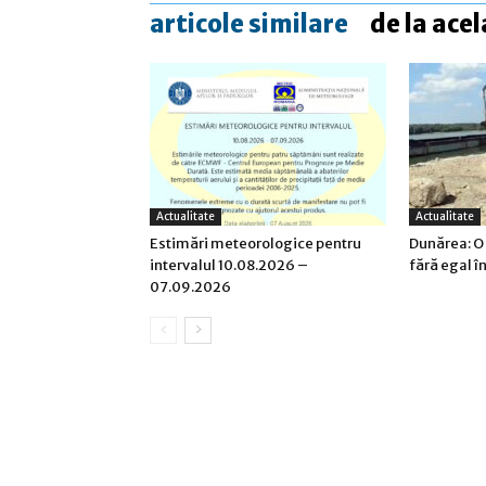
articole similare
de la acel
Actualitate
Actualitate
Estimări meteorologice pentru
Dunărea: O
intervalul 10.08.2026 –
fără egal î
07.09.2026