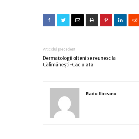
Articolul precedent
Dermatologii olteni se reunesc la
Călimăneşti-Căciulata
Radu Iliceanu