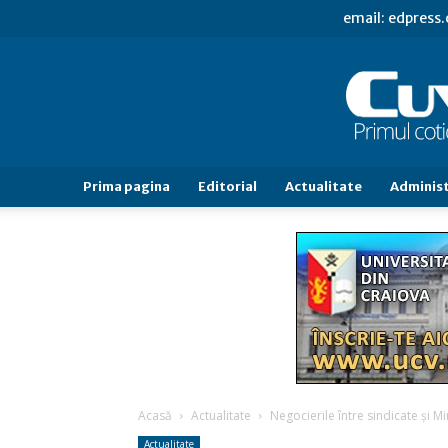
email: edpress
Prima pagina
Editorial
Actualitate
Administ
Acasă
Actualitate
Negocierile între sindicate şi Mi
Actualitate