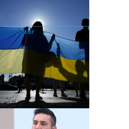
urs valutar
Curs valutar: 07 Aug 2026
EUR
: 5,2554 RON
+0,0041 ▲
USD
: 4,5584 RON
+0,0077 ▲
CHF
: 5,6244 RON
+0,0023 ▲
GBP
: 6,1277 RON
+0,0041 ▲
Convertor valutar
»
Rezultat:
-