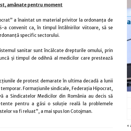
test, amânate pentru moment
ocrat” a înaintat un material privitor la ordonanţa de
a
S-a convenit ca, în timpul întâlnirilor viitoare, să se
ordonanţă specific sectorului.
 sistemul sanitar sunt încălcate drepturile omului, prin
că şi timpul de odihnă al medicilor care prestează
ţiunile de protest demarate în ultima decadă a lunii
 temporar. Formaţiunile sindicale, Federaţia Hipocrat,
ă a Sindicatelor Medicilor din România au decis să
etente pentru a găsi o soluţie reală la problemele
telor va fi reluat”, a mai spus Ion Cotojman.
« 