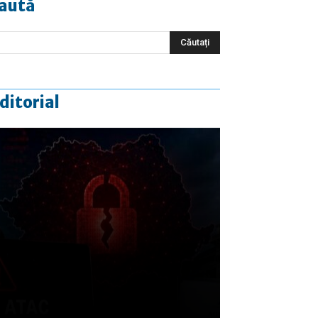
aută
ditorial