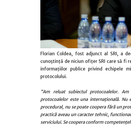
Florian Coldea, fost adjunct al SRI, a d
cunoştinţă de niciun ofiţer SRI care să fi 
informaţiilor publice privind echipele m
protocolului.
“Am reluat subiectul protocoalelor. Am 
protocoalelor este una internaţională. Nu e
procedural, nu se poate coopera fără un proto
practică aveau un caracter tehnic, functionau
serviciului. Se coopera conform competenţelor