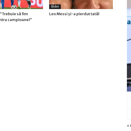
Slider
“Trebuie să fim
Leo Messi şi-a pierdut tatăl
ontra campioanei”
a
« 