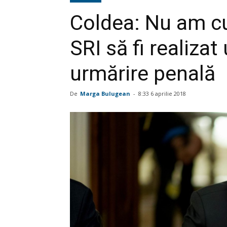
Coldea: Nu am cu
SRI să fi realizat
urmărire penală
De
Marga Bulugean
-
8:33 6 aprilie 2018