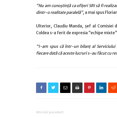
“Nu am cunoştinţă ca ofiţeri SRI să fi realiz
dintr-o realitate paralelă”
, a mai spus Floria
Ulterior, Claudiu Manda, şef al Comisiei de
Coldea s-a ferit de expresia “echipe mixte”
“I-am spus că într-un bilanţ al Serviciului
fiecare dată că aceste lucruri s-au făcut cu re
Articolul precedent