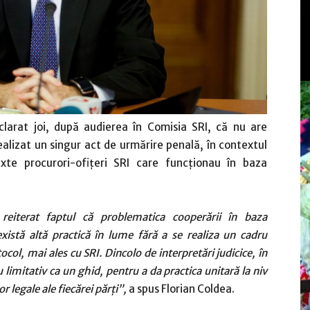
eclarat joi, după audierea în Comisia SRI, că nu are
realizat un singur act de urmărire penală, în contextul
ixte procurori-ofiţeri SRI care funcţionau în baza
reiterat faptul că problematica cooperării în baza
xistă altă practică în lume fără a se realiza un cadru
col, mai ales cu SRI. Dincolo de interpretări judicice, în
 limitativ ca un ghid, pentru a da practica unitară la niv
 legale ale fiecărei părţi”,
a spus Florian Coldea.