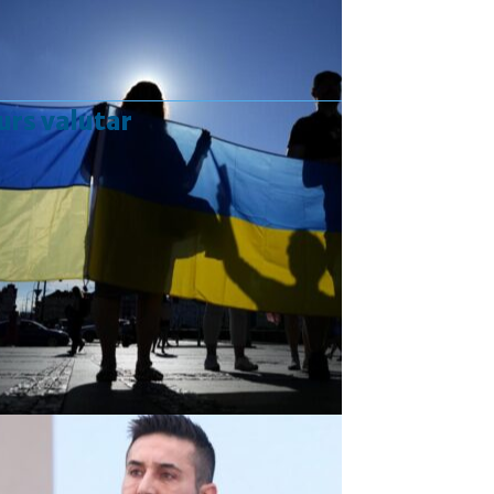
urs valutar
Curs valutar: 07 Aug 2026
EUR
: 5,2554 RON
+0,0041 ▲
USD
: 4,5584 RON
+0,0077 ▲
CHF
: 5,6244 RON
+0,0023 ▲
GBP
: 6,1277 RON
+0,0041 ▲
Convertor valutar
»
Rezultat:
-