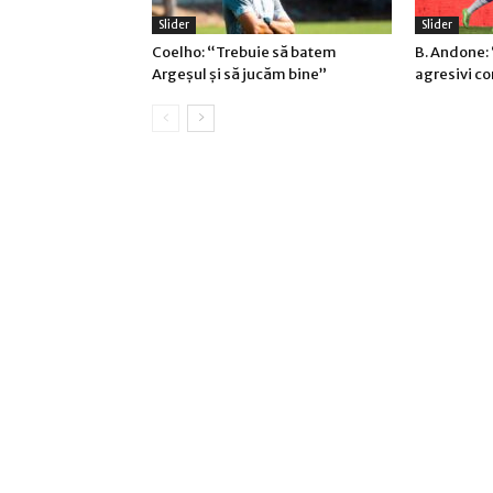
Slider
Slider
Coelho: “Trebuie să batem
B. Andone: 
Argeşul şi să jucăm bine”
agresivi c