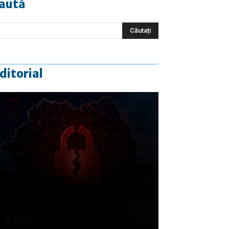
aută
ditorial