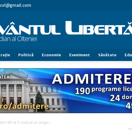
s.cvl@gmail.com
raţie
Politică
Economie
Eveniment
Sănătate
Edu
Cuvântul
Libertăţii
ri SRI să fi realizat un singur...