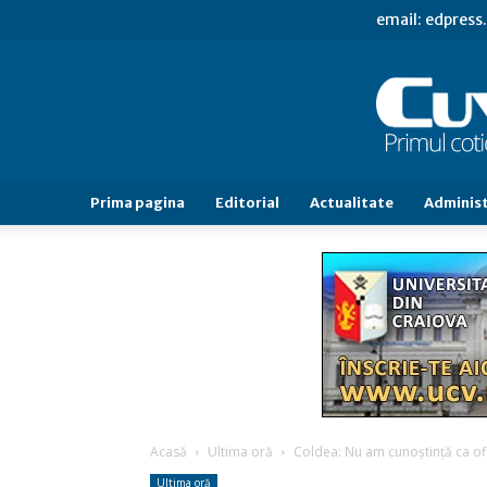
email: edpres
Prima pagina
Editorial
Actualitate
Administ
Acasă
Ultima oră
Coldea: Nu am cunoştinţă ca ofiţe
Ultima oră