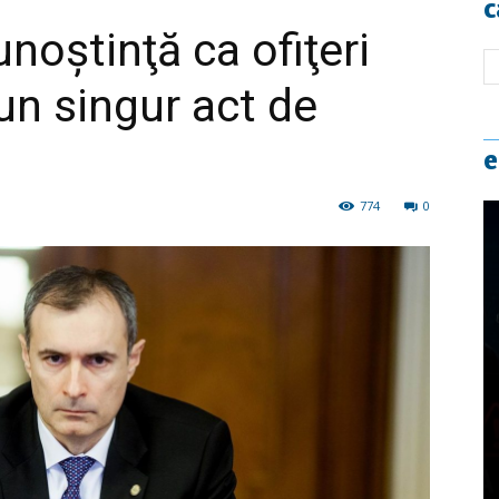
c
noştinţă ca ofiţeri
 un singur act de
e
774
0