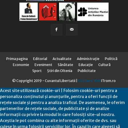
Prima pagina
Editorial
Actualitate
Administraţie
Politică
Economie
Eveniment
Sănătate
Educaţie
Cultură
Sport
Știri din Oltenia
Publicitate
© Copyright 2019 - Cuvantul Libertatii |
Gazduire Web
ITrom.ro
Acest site utilizează cookie-uri | Folosim cookie-uri pentru a
personaliza conținutul și anunțurile, pentru a oferi funcții de
rețele sociale și pentru a analiza traficul. De asemenea, le oferim
partenerilor de rețele sociale, de publicitate și de analize
informații cu privire la modul în care folosiți site-ul nostru.
Aceștia le pot combina cu alte informații oferite de dvs. sau
culese în urma folosirii serviciilor lor. În cazul în care alegeți să