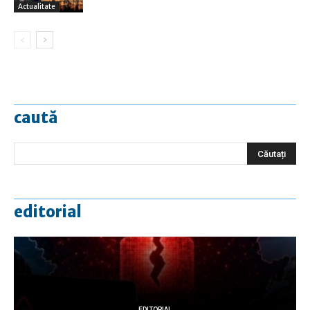
Actualitate
caută
editorial
EDITORIAL
EDITORIAL
EDITORIAL