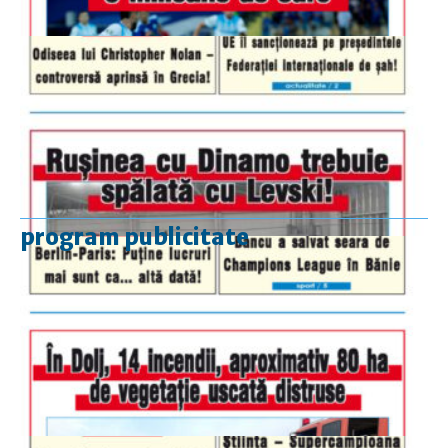
program publicitate
luni-vineri
9.00 - 17.00
sâmbătă
închis
duminică
9.00 - 12.00