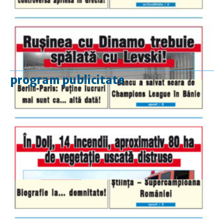
program publicitate
luni-vineri
9.00 - 17.00
sâmbătă
închis
duminică
9.00 - 12.00