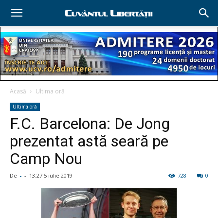
Acasă
Ultima oră
Ultima oră
F.C. Barcelona: De Jong
prezentat astă seară pe
Camp Nou
De
-
-
13:27 5 iulie 2019
728
0