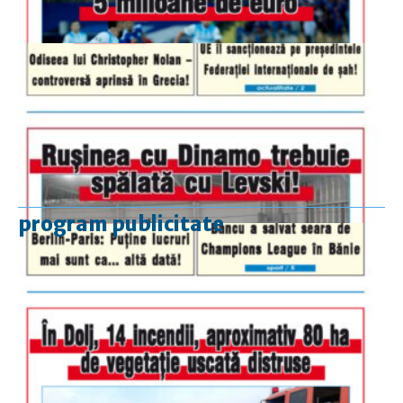
program publicitate
luni-vineri
9.00 - 17.00
sâmbătă
închis
duminică
9.00 - 12.00