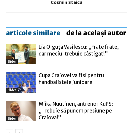
Cosmin Staicu
articole similare
de la același autor
Lia Olguţa Vasilescu: „Frate frate,
dar meciul trebuie câștigat!”
Slider
Cupa Craiovei va fi şi pentru
handbalistele junioare
Slider
Miika Nuutinen, antrenor KuPS:
„Trebuie să punem presiune pe
Craiova!”
Slider