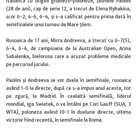
Italianca cu origini ghanezo-poloneze, Jasmine Paolini
(28 de ani), cap de serie 12, a trecut de Elena Rybakina,
scor 6-2, 4-6, 6-4, şi s-a calificat pentru prima dată în
semifinalele unui turneu de Mare Şlem.
Rusoaica de 17 ani, Mirra Andreeva, a trecut cu 6-7(5),
6-4, 6-4, de campioana de la Australian Open, Arina
Sabalenka, bielorusa care a acuzat probleme medicale
pe parcursul jocului.
Paolini şi Andreeva se vor duela în semifinale, rusoaica
având 1-0 la directe, după ce s-a impus anul acesta, tot
pe zgură, la Madrid. În cealaltă semifinală, liderul
mondial, Iga Swiatek, o va întâlni pe Cori Gauff (SUA, 3
WTA), poloneza având 10-1 în duelurie directe, ultima
victorie fiind recentă, în semifinale la Roma.