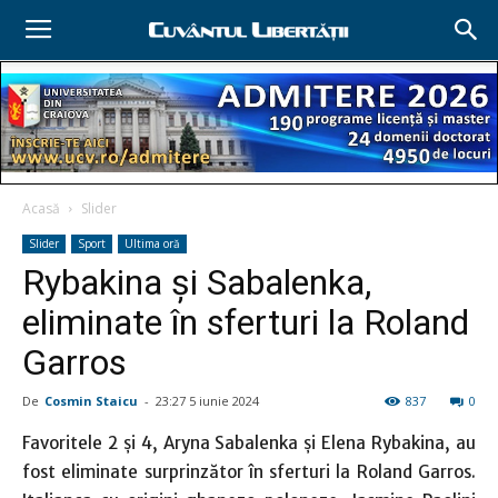
Acasă
Slider
Slider
Sport
Ultima oră
Rybakina şi Sabalenka,
eliminate în sferturi la Roland
Garros
De
Cosmin Staicu
-
23:27 5 iunie 2024
837
0
Favoritele 2 şi 4, Aryna Sabalenka şi Elena Rybakina, au
fost eliminate surprinzător în sferturi la Roland Garros.