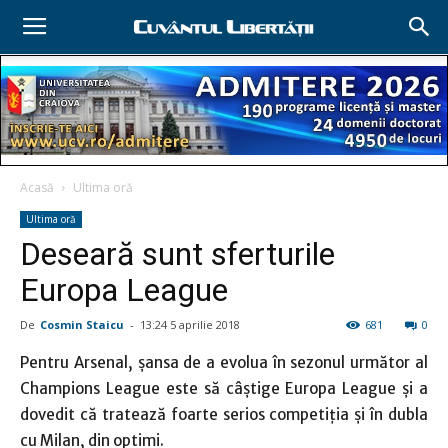
Acasă
Ultima oră
Ultima oră
Deseară sunt sferturile
Europa League
De
Cosmin Staicu
-
13:24 5 aprilie 2018
681
0
Pentru Arsenal, şansa de a evolua în sezonul următor al
Champions League este să câştige Europa League şi a
dovedit că tratează foarte serios competiţia şi în dubla
cu Milan, din optimi.