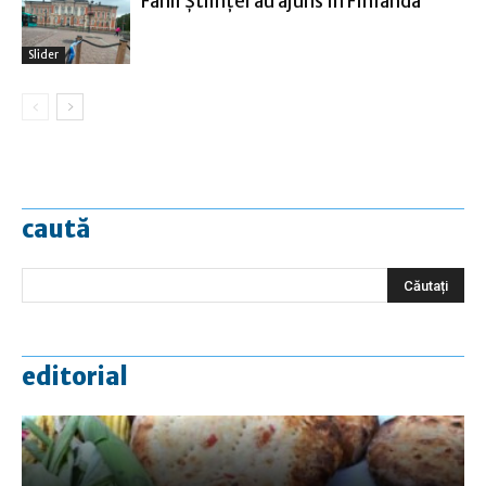
Fanii Ştiinţei au ajuns în Finlanda
Slider
caută
editorial