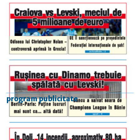
program publicitate
luni-vineri
9.00 - 17.00
sâmbătă
închis
duminică
9.00 - 12.00