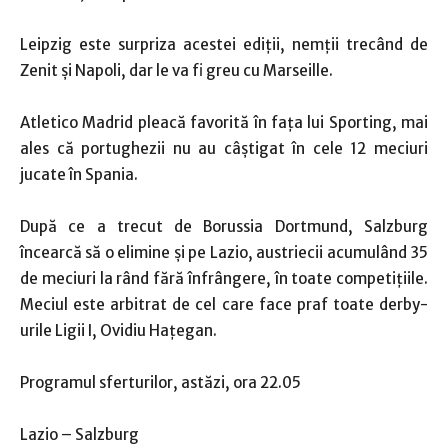
Leipzig este surpriza acestei ediţii, nemţii trecând de
Zenit şi Napoli, dar le va fi greu cu Marseille.
Atletico Madrid pleacă favorită în faţa lui Sporting, mai
ales că portughezii nu au câştigat în cele 12 meciuri
jucate în Spania.
După ce a trecut de Borussia Dortmund, Salzburg
încearcă să o elimine şi pe Lazio, austriecii acumulând 35
de meciuri la rând fără înfrângere, în toate competițiile.
Meciul este arbitrat de cel care face praf toate derby-
urile Ligii I, Ovidiu Haţegan.
Programul sferturilor, astăzi, ora 22.05
Lazio – Salzburg