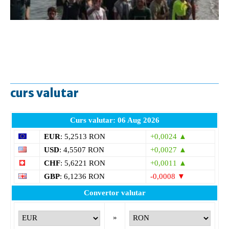
curs valutar
Curs valutar: 06 Aug 2026
EUR
: 5,2513 RON
+0,0024 ▲
USD
: 4,5507 RON
+0,0027 ▲
CHF
: 5,6221 RON
+0,0011 ▲
GBP
: 6,1236 RON
-0,0008 ▼
Convertor valutar
»