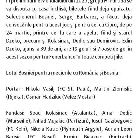
în preliminariile Mondialului din 2026, grupa H. Partida se
va disputa cu casa închisă, biletele fiind deja epuizate.
Selecționerul Bosniei, Sergej Barbarez, a făcut deja
convocările pentru acest joc şi pentru cel cu Cipru, de pe
24 martie, printre cei la care a apelat fiind şi starul
Dzeko, precum şi Kolasinac, Dedic sau Demirovic. Edin
Dzeko, ajuns la 39 de ani, are 19 goluri şi 7 pase de gol în
acest sezon pentru Fenerbahce în toate competiţiile.
Lotul Bosniei pentru meciurile cu România şi Bosnia:
Portari: Nikola Vasilj (FC St. Pauli), Martin Zlomislic
(Rijeka), Osman Hadzikic (Velez Mostar)
Fundași: Sead Kolasinac (Atalanta), Amar Dedic
(Marseille), Nihad Mujakic (Partizan), Jusuf Gazibegovic
(FC Koln), Nikola Katic (Plymouth Argyle), Adrian Leon
Barisic (FC Basel), Ermin Bicakcic (Eintracht