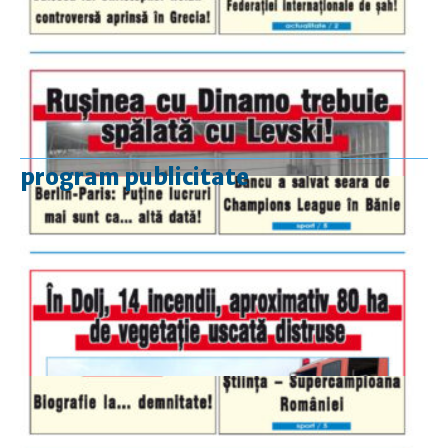
program publicitate
luni-vineri
9.00 - 17.00
sâmbătă
închis
duminică
9.00 - 12.00