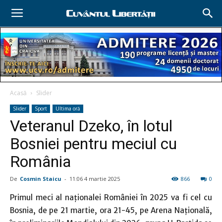
Acasă
Slider
Slider
Sport
Ultima oră
Veteranul Dzeko, în lotul
Bosniei pentru meciul cu
România
De
Cosmin Staicu
-
11:06 4 martie 2025
866
0
Primul meci al naţionalei României în 2025 va fi cel cu
Bosnia, de pe 21 martie, ora 21-45, pe Arena Naţională,