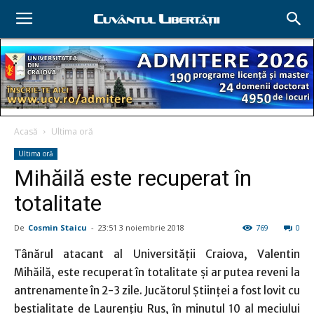
Acasă
Ultima oră
Ultima oră
Mihăilă este recuperat în
totalitate
De
Cosmin Staicu
-
23:51 3 noiembrie 2018
769
0
Tânărul atacant al Universităţii Craiova, Valentin
Mihăilă, este recuperat în totalitate şi ar putea reveni la
antrenamente în 2-3 zile. Jucătorul Ştiinţei a fost lovit cu
bestialitate de Laurenţiu Rus, în minutul 10 al meciului