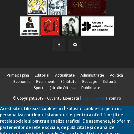
Prima pagina
Editorial
Actualitate
Administraţie
Politică
Economie
Eveniment
Sănătate
Educaţie
Cultură
Sport
Știri din Oltenia
Publicitate
© Copyright 2019 - Cuvantul Libertatii |
Gazduire Web
ITrom.ro
Acest site utilizează cookie-uri | Folosim cookie-uri pentru a
personaliza conținutul și anunțurile, pentru a oferi funcții de
rețele sociale și pentru a analiza traficul. De asemenea, le oferim
partenerilor de rețele sociale, de publicitate și de analize
informații cu privire la modul în care folosiți site-ul nostru.