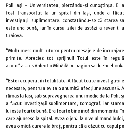
Poli Iaşi – Universitatea, pierzându-şi cunoştinţa. El a
fost transportat la un spital din Iaşi, unde a făcut
investigaţii suplimentare, constatându-se că starea sa
este una bună, iar în cursul zilei de astăzi a revenit la
Craiova.
“Mulțumesc mult tuturor pentru mesajele de încurajare
primite. Apreciez tot sprijinul! Totul este în regulă
acum” a scris Valentin Mihăilă pe pagina sa de Facebook.
“Este recuperat în totalitate. A făcut toate investigaţiile
necesare, pentru a evita o anumită afecţiune ascunsă. A
rămas la Iaşi, sub supravegherea unui medic de la Poli, şi
a făcut investigaţii suplimentare, tomograf, iar starea
lui este foarte bună. Era foarte bine încă din momentul în
care ajunsese la spital. Avea o jenă la nivelul mandibulei,
avea o mică durere la braţ, pentru că a căzut cu capul pe