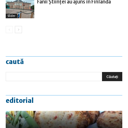
Fanii Ştiinţei au ajuns în Finlanda
Slider
caută
editorial