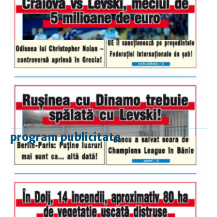
program publicitate
luni-vineri
9.00 - 17.00
sâmbătă
închis
duminică
9.00 - 12.00