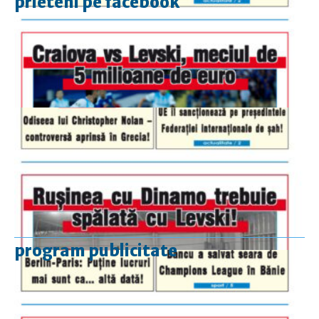
prieteni pe facebook
program publicitate
luni-vineri
9.00 - 17.00
sâmbătă
închis