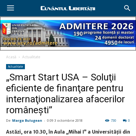
Acasă
Actualitate
Actualitate
„Smart Start USA – Soluţii
eficiente de finanţare pentru
internaţionalizarea afacerilor
româneşti”
De
Marga Bulugean
-
0:09 3 octombrie 2018
730
0
Astăzi, ora 10.30, în Aula „Mihai I” a Universităţii din