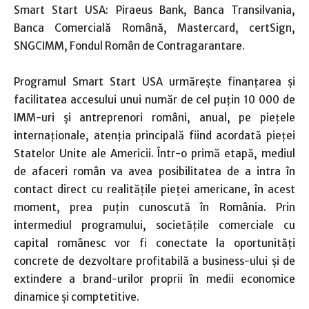
Smart Start USA: Piraeus Bank, Banca Transilvania,
Banca Comercială Română, Mastercard, certSign,
SNGCIMM, Fondul Român de Contragarantare.
Programul Smart Start USA urmăreşte finanţarea şi
facilitatea accesului unui număr de cel puţin 10 000 de
IMM-uri şi antreprenori români, anual, pe pieţele
internaţionale, atenţia principală fiind acordată pieţei
Statelor Unite ale Americii. Într-o primă etapă, mediul
de afaceri român va avea posibilitatea de a intra în
contact direct cu realităţile pieţei americane, în acest
moment, prea puţin cunoscută în România. Prin
intermediul programului, societăţile comerciale cu
capital românesc vor fi conectate la oportunităţi
concrete de dezvoltare profitabilă a business-ului şi de
extindere a brand-urilor proprii în medii economice
dinamice şi comptetitive.