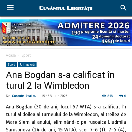
Acasă
Sport
Sport
Ultima oră
Ana Bogdan s-a calificat în
turul 2 la Wimbledon
De
Cosmin Staicu
-
15:45 3 iulie 2023
848
0
Ana Bogdan (30 de ani, locul 57 WTA) s-a calificat în
turul al doilea al turneului de la Wimbledon, al treilea de
Mare Şlem al anului, eliminând-o pe rusoaica Liudmila
Samsonova (24 de ani, 15 WTA), scor 7-6 (1), 7-6 (4),