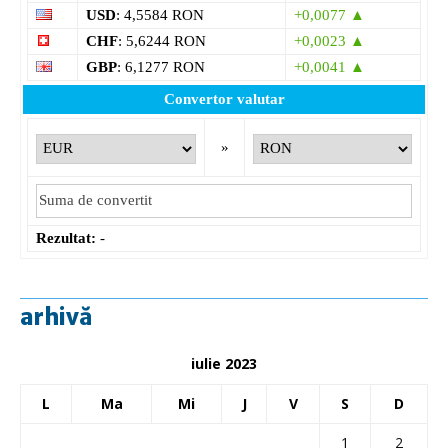
USD
: 4,5584 RON
+0,0077 ▲
CHF
: 5,6244 RON
+0,0023 ▲
GBP
: 6,1277 RON
+0,0041 ▲
Convertor valutar
»
Rezultat:
-
arhivă
iulie 2023
L
Ma
Mi
J
V
S
D
1
2