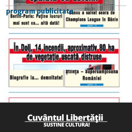
program publicitate
luni-vineri
9.00 - 17.00
sâmbătă
închis
duminică
9.00 - 12.00