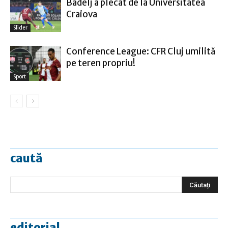
Badelj a plecat de la Universitatea
Craiova
Slider
Conference League: CFR Cluj umilită
pe teren propriu!
Sport
caută
editorial