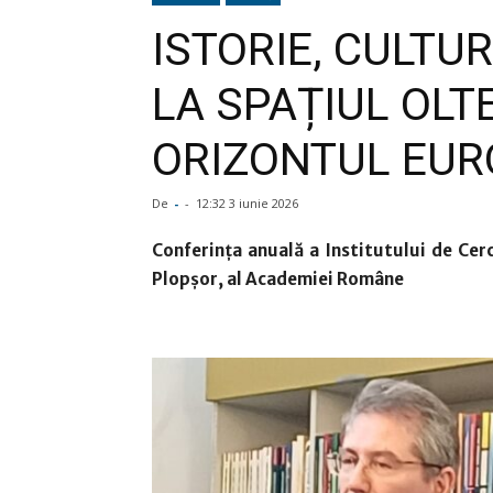
ISTORIE, CULTUR
LA SPAȚIUL OLT
ORIZONTUL EU
De
-
-
12:32 3 iunie 2026
Conferința anuală a Institutului de Cer
Plopșor, al Academiei Române