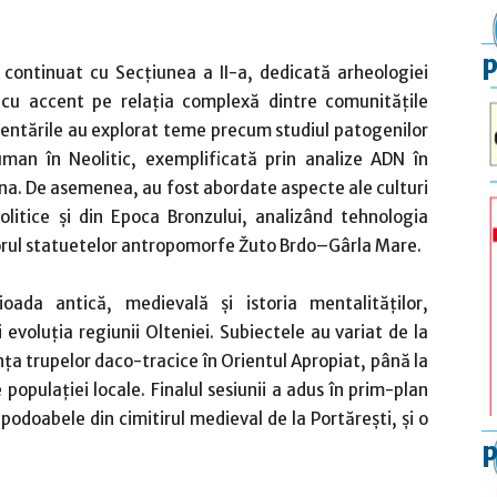
p
u continuat cu Secțiunea a II-a, dedicată arheologiei
re, cu accent pe relația complexă dintre comunitățile
zentările au explorat teme precum studiul patogenilor
man în Neolitic, exemplificată prin analize ADN în
tana. De asemenea, au fost abordate aspecte ale culturi
neolitice și din Epoca Bronzului, analizând tehnologia
ecorul statuetelor antropomorfe Žuto Brdo–Gârla Mare.
oada antică, medievală și istoria mentalităților,
voluția regiunii Olteniei. Subiectele au variat de la
nța trupelor daco-tracice în Orientul Apropiat, până la
populației locale. Finalul sesiunii a adus în prim-plan
odoabele din cimitirul medieval de la Portărești, și o
p