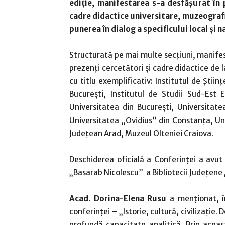
ediție, manifestarea s-a desfășurat în
cadre didactice universitare, muzeografi
punerea în dialog a specificului local și n
Structurată pe mai multe secțiuni, manifest
prezenți cercetători și cadre didactice de 
cu titlu exemplificativ: Institutul de Științ
București, Institutul de Studii Sud-Est
Universitatea din București, Universitat
Universitatea „Ovidius” din Constanța, Uni
Județean Arad, Muzeul Olteniei Craiova.
Deschiderea oficială a Conferinței a avut
„Basarab Nicolescu” a Bibliotecii Județene 
Acad. Dorina-Elena Rusu
a menționat, î
conferinței – „Istorie, cultură, civilizație.
profundă capacitate analitică. Prin aceas