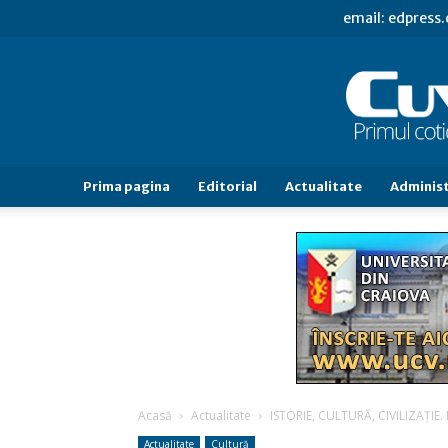
email: edpress
Prima pagina
Editorial
Actualitate
Administ
Acasă
Actualitate
ISTORIE, CULTURĂ, CIVILIZAȚI
Actualitate
Cultură