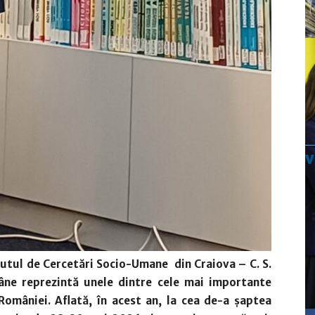
tutul de Cercetări Socio-Umane din Craiova – C. S.
âne reprezintă unele dintre cele mai importante
omâniei. Aflată, în acest an, la cea de-a șaptea