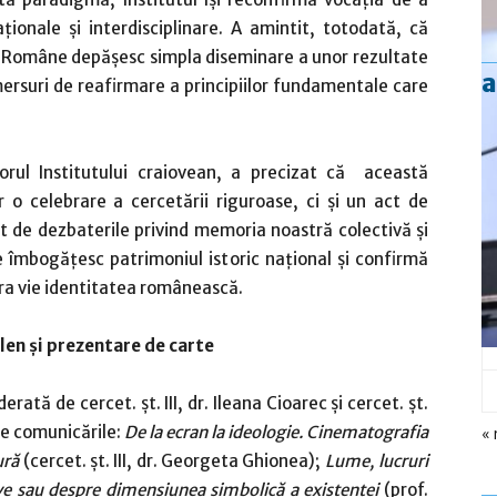
ționale și interdisciplinare. A amintit, totodată, că
i Române depășesc simpla diseminare a unor rezultate
a
mersuri de reafirmare a principiilor fundamentale care
torul Institutului craiovean, a precizat că această
r o celebrare a cercetării riguroase, ci și un act de
t de dezbaterile privind memoria noastră colectivă și
 îmbogățesc patrimoniul istoric național și confirmă
stra vie identitatea românească.
len și prezentare de carte
rată de cercet. șt. III, dr. Ileana Cioarec și cercet. șt.
te comunicările:
De la ecran la ideologie. Cinematografia
« 
ură
(cercet. șt. III, dr. Georgeta Ghionea);
Lume, lucruri
tive sau despre dimensiunea simbolică a existenței
(prof.