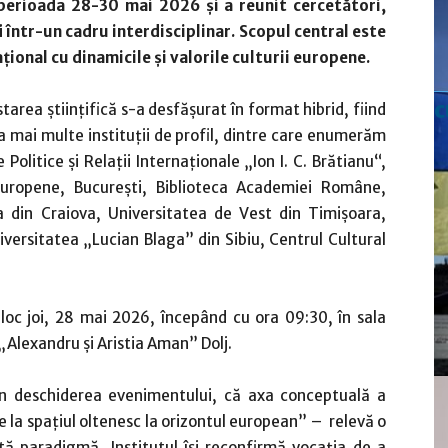
 perioada 28-30 mai 2026 și a reunit cercetători,
 într-un cadru interdisciplinar. Scopul central este
ațional cu dinamicile și valorile culturii europene.
c
area științifică s-a desfășurat în format hibrid, fiind
la mai multe instituții de profil, dintre care enumerăm
e Politice și Relații Internaționale „Ion I. C. Brătianu“,
 Europene, București, Biblioteca Academiei Române,
ea din Craiova, Universitatea de Vest din Timișoara,
versitatea „Lucian Blaga” din Sibiu, Centrul Cultural
 loc joi, 28 mai 2026, începând cu ora 09:30, în sala
„Alexandru și Aristia Aman” Dolj.
n deschiderea evenimentului, că axa conceptuală a
 De la spațiul oltenesc la orizontul european” – relevă o
tă paradigmă, Institutul își reconfirmă vocația de a