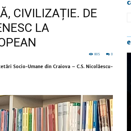
c
Ă, CIVILIZAȚIE. DE
ENESC LA
ROPEAN
e
805
0
cetări Socio-Umane din Craiova – C.S. Nicolăescu-