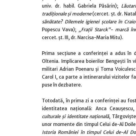
univ. dr. habil. Gabriela Păsărin);
Lăutar
tradiţionale şi moderne
(cercet. șt. dr. Nata
sănătate? Dilemele igienei școlare în Craio
Popescu Vava);
„Frații Starck”- marcă înr
cercet. șt. III, dr. Narcisa-Maria Mitu).
Prima secțiune a conferinței a adus în di
Oltenia. Implicarea boierilor Bengești în v
militari Adrian Poenaru și Toma Voiculescu 
Carol I, ca parte a intinerarului vizitelor 
puse în dezbatere.
Totodată, în prima zi a conferinței au fo
identitatea națională: Anca Ceaușescu,
culturale și identitate națională
, Târgoviște
unor momente din timpul Celui de-Al Doile
Istoria României în timpul Celui de-Al Do