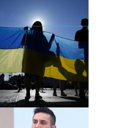
urs valutar
Curs valutar: 07 Aug 2026
EUR
: 5,2554 RON
+0,0041 ▲
USD
: 4,5584 RON
+0,0077 ▲
CHF
: 5,6244 RON
+0,0023 ▲
GBP
: 6,1277 RON
+0,0041 ▲
Convertor valutar
»
Rezultat:
-