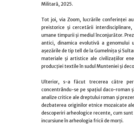
Militară, 2025.
Tot joi, via Zoom, lucrările conferinței a
preistorice și cercetării interdisciplina
umane timpurii și mediul înconjurător. Pre
antici, dinamica evolutivă a genomului u
așezările de tip tell de la Gumelnița și Sul
materiale și artistice ale civilizațiilor e
producției textile în sudul Munteniei și d
Ulterior, s-a făcut trecerea către peri
concentrându-se pe spațiul daco-roman și e
analize critice ale dreptului roman și preze
dezbaterea originilor etnice mozaicate ale 
descoperiri arheologice recente, cum sunt p
incursiune în arheologia fricii de morți.