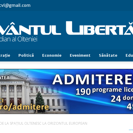
.cvl@gmail.com
raţie
Politică
Economie
Eveniment
Sănătate
Edu
Cuvântul
Libertăţii
E. DE LA SPAȚIUL OLTENESC LA ORIZONTUL EUROPEAN