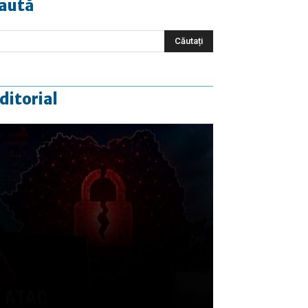
aută
ditorial