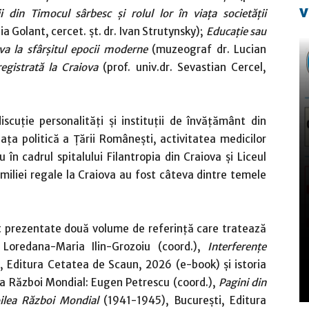
v
ii din Timocul sârbesc și rolul lor în viaţa societăţii
lia Golant, cercet. șt. dr. Ivan Strutynsky);
Educație sau
va la sfârșitul epocii moderne
(muzeograf dr. Lucian
egistrată la Craiova
(prof. univ.dr. Sevastian Cercel,
scuție personalități și instituții de învățământ din
iața politică a Țării Românești, activitatea medicilor
în cadrul spitalului Filantropia din Craiova și Liceul
familiei regale la Craiova au fost câteva dintre temele
st prezentate două volume de referință care tratează
 Loredana-Maria Ilin-Grozoiu (coord.),
Interferențe
, Editura Cetatea de Scaun, 2026 (e-book) și istoria
a Război Mondial: Eugen Petrescu (coord.),
Pagini din
ilea Război Mondial
(1941-1945), București, Editura