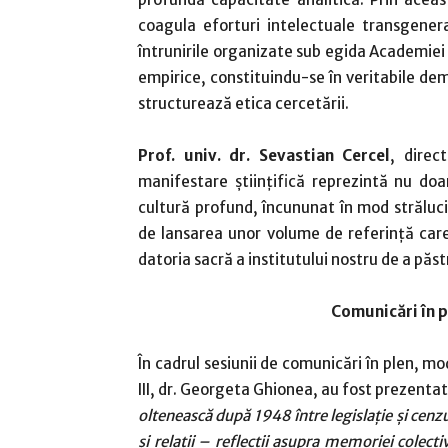
coagula eforturi intelectuale transgenera
întrunirile organizate sub egida Academie
empirice, constituindu-se în veritabile de
structurează etica cercetării.
Prof. univ. dr. Sevastian Cercel
, direc
manifestare științifică reprezintă nu doa
cultură profund, încununat în mod străluci
de lansarea unor volume de referință care
datoria sacră a institutului nostru de a pă
Comunicări în p
În cadrul sesiunii de comunicări în plen, mode
III, dr. Georgeta Ghionea, au fost prezenta
oltenească după 1948 între legislație și cenz
și relații – reflecții asupra memoriei colec