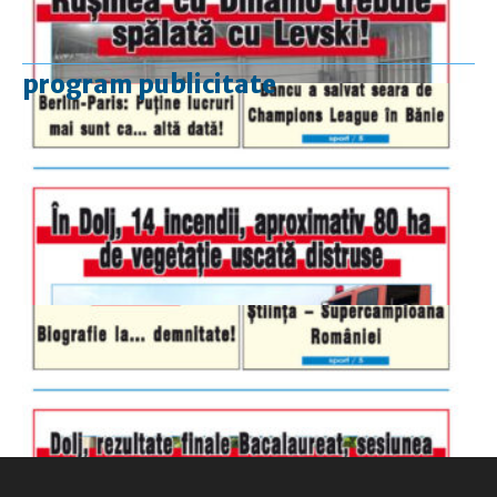
program publicitate
luni-vineri
9.00 - 17.00
sâmbătă
închis
duminică
9.00 - 12.00