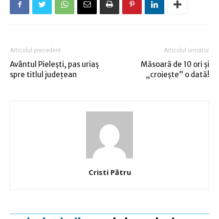
Articolul precedent
Articolul următor
Avântul Pieleşti, pas uriaş
Măsoară de 10 ori şi
spre titlul judeţean
„croieşte” o dată!
Cristi Pătru