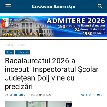
Acasă
Slider
Slider
Ultima oră
Bacalaureatul 2026 a
început! Inspectoratul Școlar
Județean Dolj vine cu
precizări
De
Cristi Pătru
-
14:29 3 iunie 2026
1404
0