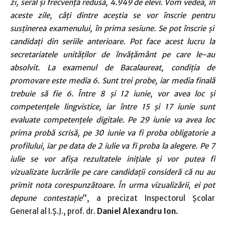
zi, seral și frecvență redusă, 4.949 de elevi. Vom vedea, în
aceste zile, câți dintre aceștia se vor înscrie pentru
susținerea examenului, în prima sesiune. Se pot înscrie și
candidați din seriile anterioare. Pot face acest lucru la
secretariatele unităților de învățământ pe care le-au
absolvit.
La examenul de Bacalaureat, condiția de
promovare este media 6. Sunt trei probe, iar media finală
trebuie să fie 6. Între 8 și 12 iunie, vor avea loc și
competențele lingvistice, iar între 15 și 17 iunie sunt
evaluate competențele digitale. Pe 29 iunie va avea loc
prima probă scrisă, pe 30 iunie va fi proba obligatorie a
profilului, iar pe data de 2 iulie va fi proba la alegere.
Pe 7
iulie se vor afișa rezultatele inițiale și vor putea fi
vizualizate lucrările pe care candidații consideră că nu au
primit nota corespunzătoare. În urma vizualizării, ei pot
depune contestație
”, a precizat Inspectorul Școlar
General al I.Ș.J., prof. dr.
Daniel Alexandru Ion.