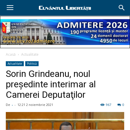
Acasă
Actualitate
Actualitate
Politică
Sorin Grindeanu, noul
preşedinte interimar al
Camerei Deputaţilor
De
-
-
12:21 2 noiembrie 2021
967
0