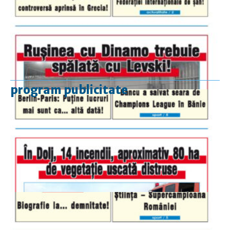
program publicitate
luni-vineri
9.00 - 17.00
sâmbătă
închis
duminică
9.00 - 12.00