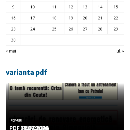
9
10
11
12
13
14
15
16
17
18
19
20
21
22
23
24
25
26
27
28
29
30
« mai
iul. »
varianta pdf
PDF-URI
PDF-URI
PDF-URI
PDF-URI
PDF-URI
PDF 3.08.2026
PDF 29.07.2026
PDF 27.07.2026
PDF 17.07.2026
PDF 14.07.2026