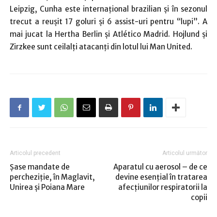
Leipzig, Cunha este internaţional brazilian şi în sezonul
trecut a reuşit 17 goluri şi 6 assist-uri pentru “lupi”. A
mai jucat la Hertha Berlin şi Atlético Madrid. Hojlund şi
Zirzkee sunt ceilalţi atacanţi din lotul lui Man United.
Articolul precedent
Articolul următor
Şase mandate de
Aparatul cu aerosol – de ce
percheziţie, în Maglavit,
devine esențial în tratarea
Unirea şi Poiana Mare
afecțiunilor respiratorii la
copii