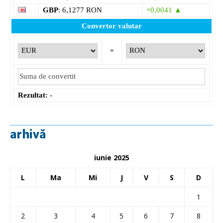
GBP
: 6,1277 RON
+0,0041 ▲
Convertor valutar
»
Rezultat:
-
arhivă
iunie 2025
L
Ma
Mi
J
V
S
D
1
2
3
4
5
6
7
8