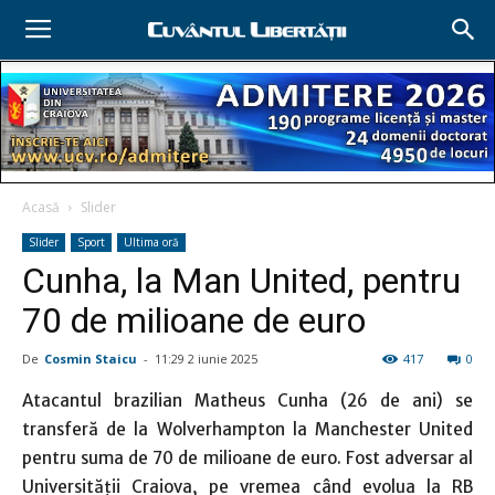
Acasă
Slider
Slider
Sport
Ultima oră
Cunha, la Man United, pentru
70 de milioane de euro
De
Cosmin Staicu
-
11:29 2 iunie 2025
417
0
Atacantul brazilian Matheus Cunha (26 de ani) se
transferă de la Wolverhampton la Manchester United
pentru suma de 70 de milioane de euro. Fost adversar al
Universităţii Craiova, pe vremea când evolua la RB