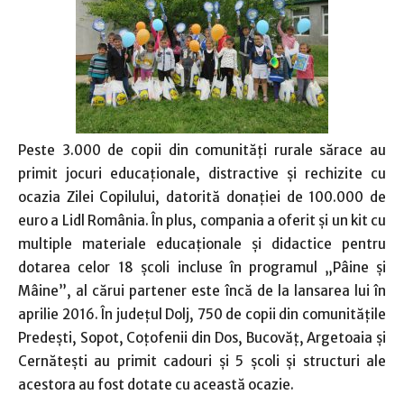
Peste 3.000 de copii din comunităţi rurale sărace au
primit jocuri educaţionale, distractive şi rechizite cu
ocazia Zilei Copilului, datorită donaţiei de 100.000 de
euro a Lidl România. În plus, compania a oferit şi un kit cu
multiple materiale educaţionale şi didactice pentru
dotarea celor 18 şcoli incluse în programul „Pâine şi
Mâine”, al cărui partener este încă de la lansarea lui în
aprilie 2016. În judeţul Dolj, 750 de copii din comunităţile
Predeşti, Sopot, Coţofenii din Dos, Bucovăţ, Argetoaia şi
Cernăteşti au primit cadouri şi 5 şcoli şi structuri ale
acestora au fost dotate cu această ocazie.