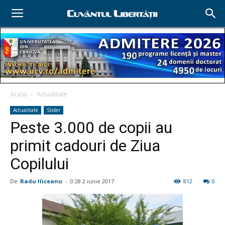
Acasă
Actualitate
Actualitate
Slider
Peste 3.000 de copii au
primit cadouri de Ziua
Copilului
De
Radu Iliceanu
-
0:28 2 iunie 2017
812
0