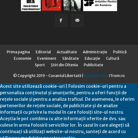
Prima pagina
Editorial
Actualitate
Administraţie
Politică
Economie
Eveniment
Sănătate
Educaţie
Cultură
Sport
Știri din Oltenia
Publicitate
© Copyright 2019 - Cuvantul Libertatii |
Gazduire Web
ITrom.ro
Acest site utilizează cookie-uri | Folosim cookie-uri pentru a
personaliza conținutul și anunțurile, pentru a oferi funcții de
rețele sociale și pentru a analiza traficul. De asemenea, le oferim
partenerilor de rețele sociale, de publicitate și de analize
informații cu privire la modul în care folosiți site-ul nostru.
Aceștia le pot combina cu alte informații oferite de dvs. sau
culese în urma folosirii serviciilor lor. În cazul în care alegeți să
continuați să utilizați website-ul nostru, sunteți de acord cu
utilizarea modulelor noastre cookie.
Sunt de acord