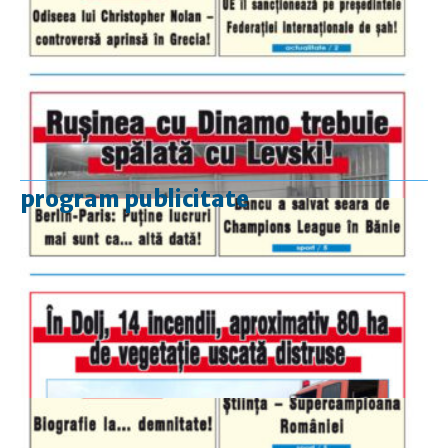
program publicitate
luni-vineri
9.00 - 17.00
sâmbătă
închis
duminică
9.00 - 12.00