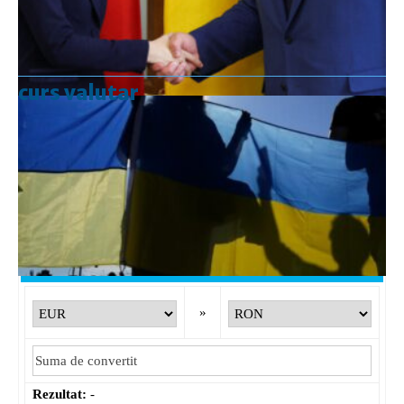
curs valutar
Curs valutar: 07 Aug 2026
EUR
: 5,2554 RON
+0,0041 ▲
USD
: 4,5584 RON
+0,0077 ▲
CHF
: 5,6244 RON
+0,0023 ▲
GBP
: 6,1277 RON
+0,0041 ▲
Convertor valutar
»
Rezultat:
-