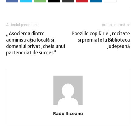
Articolul precedent
Articolul următor
„Asocierea dintre
Poeziile copilăriei, recitate
administraţia locală şi
şi premiate la Biblioteca
domeniul privat, cheia unui
Judeţeană
parteneriat de succes”
Radu Iliceanu