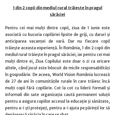
1 din 2 copii din mediul rural trăieşte în pragul
sărăciei
Pentru cei mai mulţi dintre copii, ziua de 1 iunie este
asociată cu bucuria copilăriei lipsite de griji, cu daruri şi
anticiparea vacanţei de vară. Dar nu fiecare copil
trăieşte aceasta experienţă. În România, 1 din 2 copii din
mediul rural trăieşte în pragul sărăciei, iar pentru cei mai
mulţi dintre ei, Ziua Copilului este doar o zi ca oricare
altele, când jocul este înlocuit de micile responsabilităţi
în gospodărie. De aceea, World Vision România lucrează
de 27 de ani în comunităţile rurale în care trăiesc încă
mulţi copii fără copilărie. Cot la cot cu liderii formali şi
informali din sate organizaţia caută permanent soluţii
pentru a asigura copiilor accesul la educaţie şi sănătate,
pentru a-i şti protejaţi, pentru a-i ajuta pe părinţii lor să
depăşească sărăcia în care se zbat.