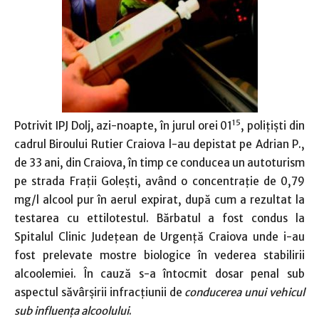
15
Potrivit IPJ Dolj, azi-noapte, în jurul orei 01
, poliţişti din
cadrul Biroului Rutier Craiova l-au depistat pe Adrian P.,
de 33 ani, din Craiova, în timp ce conducea un autoturism
pe strada Fraţii Goleşti, având o concentraţie de 0,79
mg/l alcool pur în aerul expirat, după cum a rezultat la
testarea cu ettilotestul.
Bărbatul a fost condus la
Spitalul Clinic Județean de Urgență Craiova unde i-au
fost prelevate mostre biologice în vederea stabilirii
alcoolemiei.
În cauză s-a întocmit dosar penal sub
aspectul săvârșirii infracțiunii de
conducerea unui vehicul
sub influenţa alcoolului
.