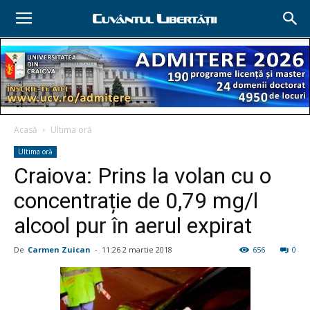
Acasă
Ultima oră
Ultima oră
Craiova: Prins la volan cu o
concentrație de 0,79 mg/l
alcool pur în aerul expirat
De
Carmen Zuican
-
11:26 2 martie 2018
656
0