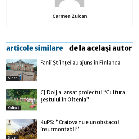
Carmen Zuican
articole similare
de la același autor
Fanii Ştiinţei au ajuns în Finlanda
Slider
CJ Dolj a lansat proiectul “Cultura
țestului în Oltenia”
Cultură
KuPS: “Craiova nu e un obstacol
insurmontabil”
Slider