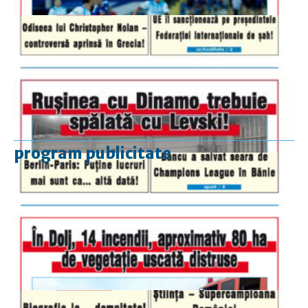
program publicitate
luni-vineri
9.00 - 17.00
sâmbătă
închis
duminică
9.00 - 12.00