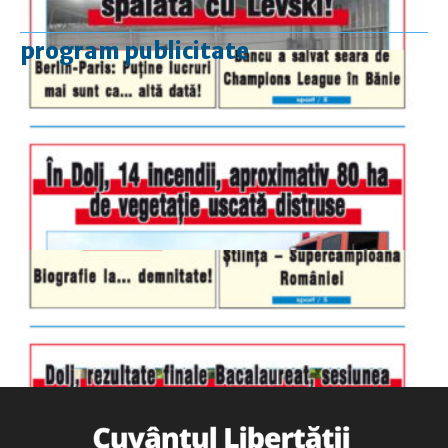
program publicitate
luni-vineri
9.00 - 17.00
sâmbătă
închis
duminică
9.00 - 12.00