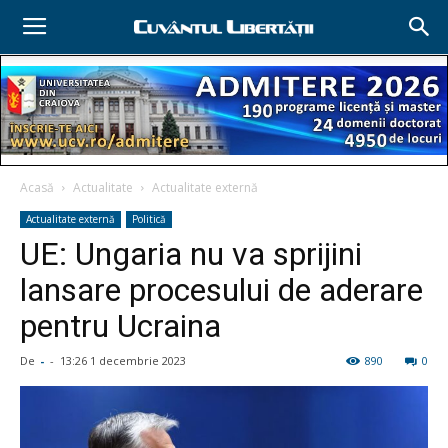
Acasă
Actualitate
Actualitate externă
Actualitate externă
Politică
UE: Ungaria nu va sprijini
lansare procesului de aderare
pentru Ucraina
De
-
-
13:26 1 decembrie 2023
890
0