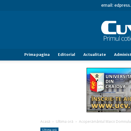
email: edpres
Prima pagina
Editorial
Actualitate
Administ
Acasă
Ultima oră
Acoperământul Maicii Domnului, 
Ultima oră