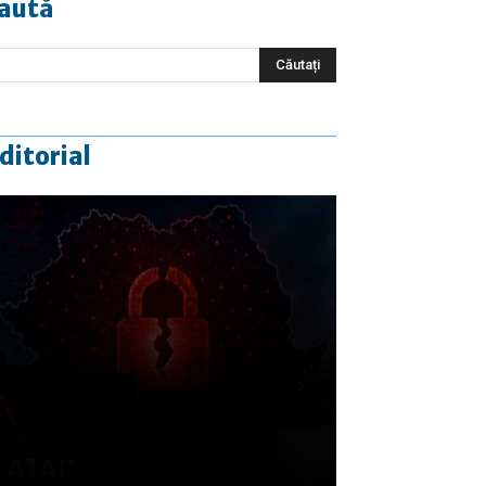
aută
ditorial