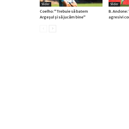
Slider
Slider
Coelho: “Trebuie să batem
B. Andone: 
Argeşul şi să jucăm bine”
agresivi c