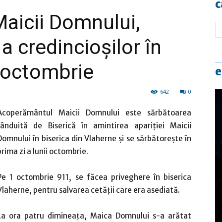
c
aicii Domnului,
 credincioşilor în
a octombrie
e
642
0
Acoperământul Maicii Domnului este sărbătoarea
rânduită de Biserică în amintirea apariţiei Maicii
Domnului în biserica din Vlaherne şi se sărbătoreşte în
prima zi a lunii octombrie.
Pe 1 octombrie 911, se făcea priveghere în biserica
Vlaherne, pentru salvarea cetăţii care era asediată.
La ora patru dimineaţa, Maica Domnului s-a arătat