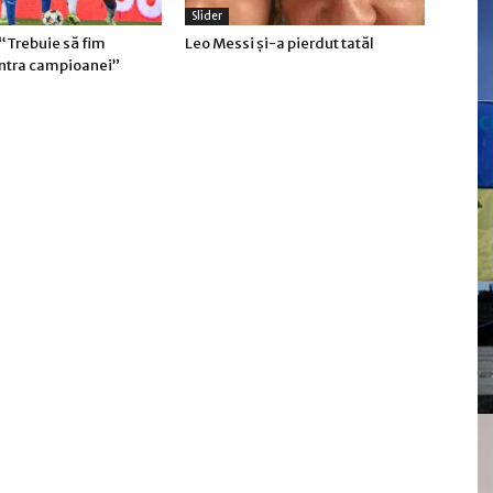
Slider
“Trebuie să fim
Leo Messi şi-a pierdut tatăl
ontra campioanei”
c