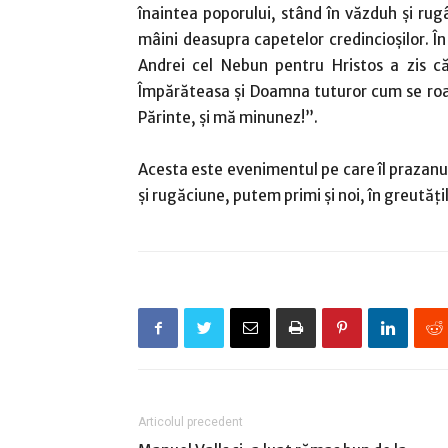
înaintea poporului, stând în văzduh şi ru
mâini deasupra capetelor credincioşilor. În j
Andrei cel Nebun pentru Hristos a zis că
Împărăteasa şi Doamna tuturor cum se roag
Părinte, şi mă minunez!”.
Acesta este evenimentul pe care îl prazanui
şi rugăciune, putem primi şi noi, în greutăţi
Articolul precedent