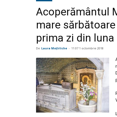
Acoperământul M
mare sărbătoare a
prima zi din lun
De
Laura Moţîrliche
-
11:07 1 octombrie 2018