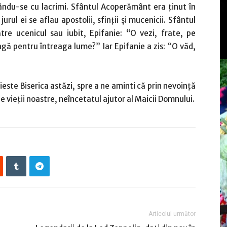
gându-se cu lacrimi. Sfântul Acoperământ era ţinut în
urul ei se aflau apostolii, sfinţii şi mucenicii. Sfântul
tre ucenicul sau iubit, Epifanie: “O vezi, frate, pe
ă pentru întreaga lume?” Iar Epifanie a zis: “O văd,
este Biserica astăzi, spre a ne aminti că prin nevoinţă
le vieţii noastre, neîncetatul ajutor al Maicii Domnului.
Articolul următor