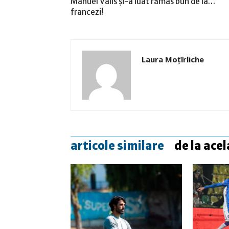
Manuel Valls şi-a luat rămas bun de la…
francezi!
Laura Moţîrliche
articole similare
de la acel