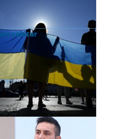
urs valutar
Curs valutar: 07 Aug 2026
EUR
: 5,2554 RON
+0,0041 ▲
USD
: 4,5584 RON
+0,0077 ▲
CHF
: 5,6244 RON
+0,0023 ▲
GBP
: 6,1277 RON
+0,0041 ▲
Convertor valutar
»
Rezultat:
-