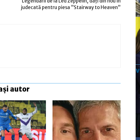
Legendarii de la Led Zeppelin, dați din nou în
judecată pentru piesa ”Stairway to Heaven”
ași autor