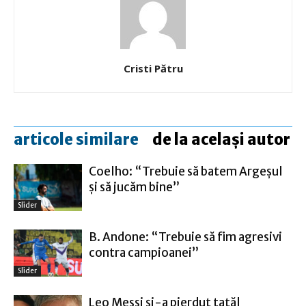
Cristi Pătru
articole similare
de la același autor
Coelho: “Trebuie să batem Argeşul
şi să jucăm bine”
Slider
B. Andone: “Trebuie să fim agresivi
contra campioanei”
Slider
Leo Messi şi-a pierdut tatăl