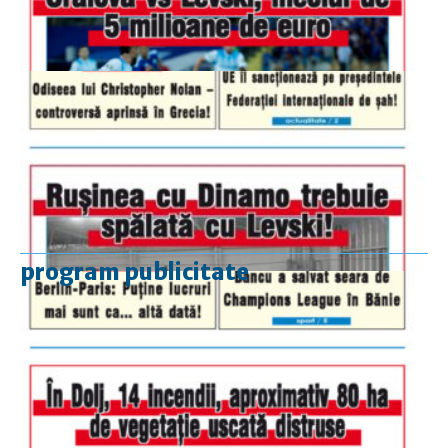
program publicitate
luni-vineri
9.00 - 17.00
sâmbătă
închis
duminică
9.00 - 12.00