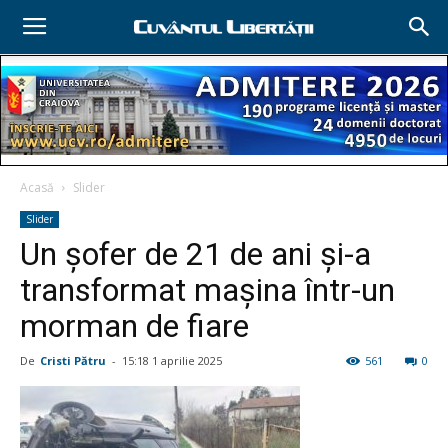
Acasă
Slider
Slider
Un șofer de 21 de ani și-a
transformat mașina într-un
morman de fiare
De
Cristi Pătru
-
15:18 1 aprilie 2025
561
0