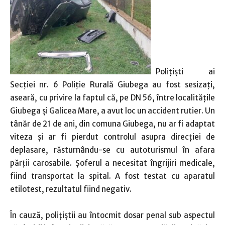
Polițiști ai
Secţiei nr. 6 Poliţie Rurală Giubega au fost sesizați,
aseară, cu privire la faptul că, pe DN 56, între localitățile
Giubega și Galicea Mare, a avut loc un accident rutier. Un
tânăr de 21 de ani, din comuna Giubega, nu ar fi adaptat
viteza și ar fi pierdut controlul asupra direcţiei de
deplasare, răsturnându-se cu autoturismul în afara
părții carosabile. Șoferul a necesitat îngrijiri medicale,
fiind transportat la spital. A fost testat cu aparatul
etilotest, rezultatul fiind negativ.
În cauză, poliţiştii au întocmit dosar penal sub aspectul