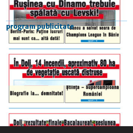
program publicitate
luni-vineri
9.00 - 17.00
sâmbătă
închis
duminică
9.00 - 12.00