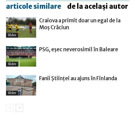
articole similare
de la același autor
Craiova a primit doar un egal de la
Moş Crăciun
Slider
PSG, eşec neverosimil în Baleare
Slider
Fanii Ştiinţei au ajuns în Finlanda
Slider