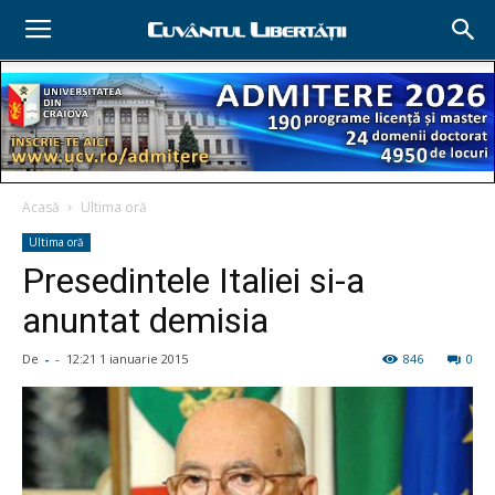
Acasă
Ultima oră
Ultima oră
Presedintele Italiei si-a
anuntat demisia
De
-
-
12:21 1 ianuarie 2015
846
0