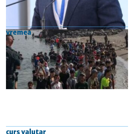
vremea
curs valutar