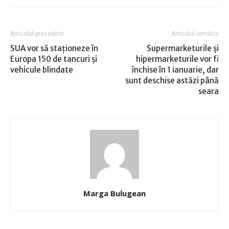
Articolul precedent
Articolul următor
SUA vor să staţioneze în
Supermarketurile şi
Europa 150 de tancuri şi
hipermarketurile vor fi
vehicule blindate
închise în 1 ianuarie, dar
sunt deschise astăzi până
seara
Marga Bulugean