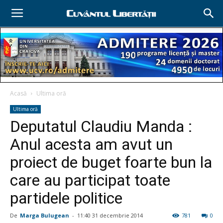
Acasă
Ultima oră
Ultima oră
Deputatul Claudiu Manda :
Anul acesta am avut un
proiect de buget foarte bun la
care au participat toate
partidele politice
De
Marga Bulugean
-
11:40 31 decembrie 2014
781
0