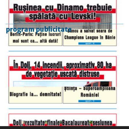
program publicitate
luni-vineri
9.00 - 17.00
sâmbătă
închis
duminică
9.00 - 12.00