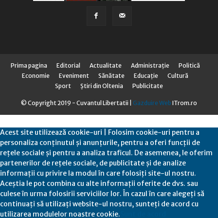
Prima pagina
Editorial
Actualitate
Administraţie
Politică
Economie
Eveniment
Sănătate
Educaţie
Cultură
Sport
Știri din Oltenia
Publicitate
© Copyright 2019 - Cuvantul Libertatii |
Gazduire Web
ITrom.ro
Acest site utilizează cookie-uri | Folosim cookie-uri pentru a
personaliza conținutul și anunțurile, pentru a oferi funcții de
rețele sociale și pentru a analiza traficul. De asemenea, le oferim
partenerilor de rețele sociale, de publicitate și de analize
informații cu privire la modul în care folosiți site-ul nostru.
Aceștia le pot combina cu alte informații oferite de dvs. sau
culese în urma folosirii serviciilor lor. În cazul în care alegeți să
continuați să utilizați website-ul nostru, sunteți de acord cu
utilizarea modulelor noastre cookie.
Sunt de acord