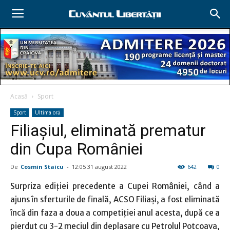
Acasă
Sport
Sport
Ultima oră
Filiaşiul, eliminată prematur
din Cupa României
De
Cosmin Staicu
-
12:05 31 august 2022
642
0
Surpriza ediţiei precedente a Cupei României, când a
ajuns în sferturile de finală, ACSO Filiaşi, a fost eliminată
încă din faza a doua a competiţiei anul acesta, după ce a
pierdut cu 3-2 meciul din deplasare cu Petrolul Potcoava,