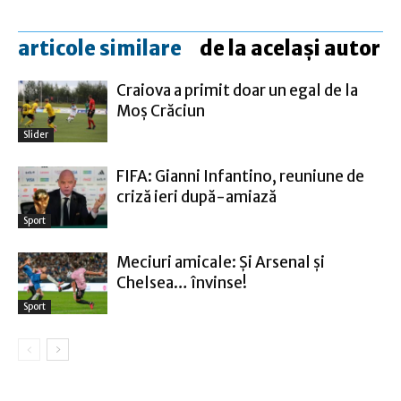
articole similare
de la același autor
Craiova a primit doar un egal de la
Moş Crăciun
Slider
FIFA: Gianni Infantino, reuniune de
criză ieri după-amiază
Sport
Meciuri amicale: Şi Arsenal şi
Chelsea… învinse!
Sport