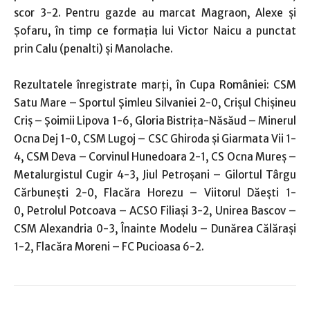
scor 3-2. Pentru gazde au marcat Magraon, Alexe şi
Şofaru, în timp ce formaţia lui Victor Naicu a punctat
prin Calu (penalti) şi Manolache.
Rezultatele înregistrate marţi, în Cupa României: CSM
Satu Mare – Sportul Şimleu Silvaniei 2-0, Crişul Chişineu
Criş – Şoimii Lipova 1-6, Gloria Bistriţa-Năsăud – Minerul
Ocna Dej 1-0, CSM Lugoj – CSC Ghiroda şi Giarmata Vii 1-
4, CSM Deva – Corvinul Hunedoara 2-1, CS Ocna Mureş –
Metalurgistul Cugir 4-3, Jiul Petroşani – Gilortul Târgu
Cărbuneşti 2-0, Flacăra Horezu – Viitorul Dăeşti 1-
0, Petrolul Potcoava – ACSO Filiaşi 3-2, Unirea Bascov –
CSM Alexandria 0-3, Înainte Modelu – Dunărea Călăraşi
1-2, Flacăra Moreni – FC Pucioasa 6-2.