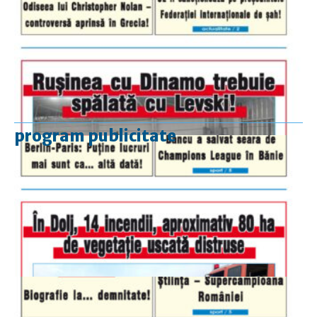
program publicitate
luni-vineri
9.00 - 17.00
sâmbătă
închis
duminică
9.00 - 12.00