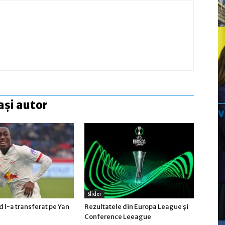
ași autor
Slider
 l-a transferat pe Yan
Rezultatele din Europa League şi
Conference Leeague