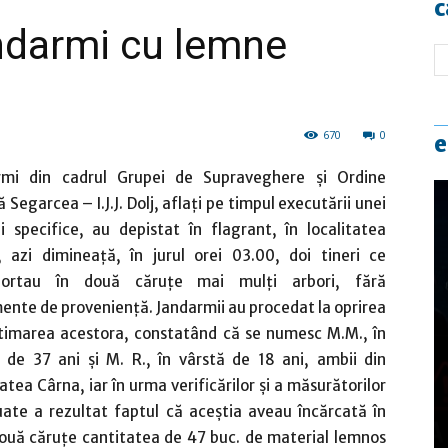
c
andarmi cu lemne
670
0
e
rmi din cadrul Grupei de Supraveghere şi Ordine
ă Segarcea – I.J.J. Dolj, aflaţi pe timpul executării unei
i specifice, au depistat în flagrant, în localitatea
, azi dimineață, în jurul orei 03.00, doi tineri ce
portau în două căruţe mai mulţi arbori, fără
nte de provenienţă. Jandarmii au procedat la oprirea
itimarea acestora, constatând că se numesc M.M., în
 de 37 ani şi M. R., în vârstă de 18 ani, ambii din
tatea Cârna, iar în urma verificărilor şi a măsurătorilor
ate a rezultat faptul că aceştia aveau încărcată în
ouă căruţe cantitatea de 47 buc. de material lemnos