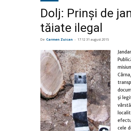
Dolj: Prinși de j
tăiate ilegal
De
Carmen Zuican
-
17:12 31 august 2015
Janda
Public
misiun
Cârna
trans
docume
şi leg
vârstă
locali
efectu
cele d