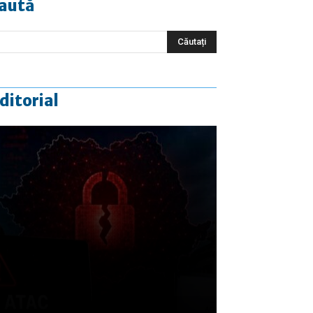
aută
ditorial