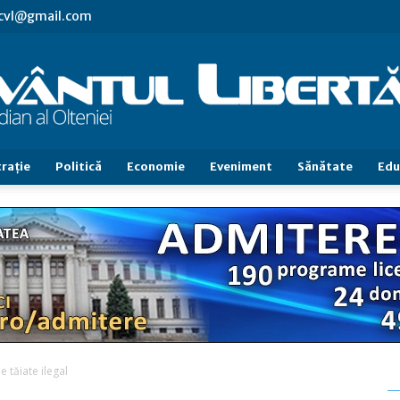
.cvl@gmail.com
raţie
Politică
Economie
Eveniment
Sănătate
Edu
Cuvântul
Libertăţii
e tăiate ilegal