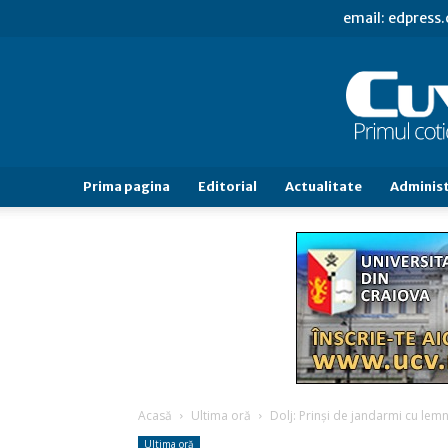
email: edpress
Prima pagina
Editorial
Actualitate
Administ
Acasă
Ultima oră
Dolj: Prinși de jandarmi cu lemn
Ultima oră