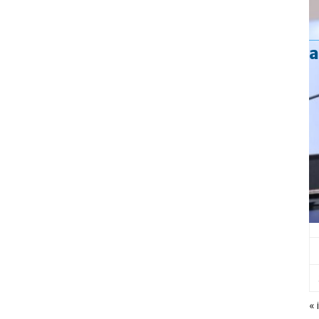
a
« i