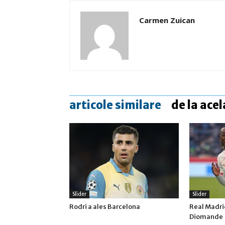
Carmen Zuican
articole similare
de la acel
Slider
Slider
Rodri a ales Barcelona
Real Madrid
Diomande