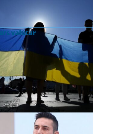
urs valutar
Curs valutar: 07 Aug 2026
EUR
: 5,2554 RON
+0,0041 ▲
USD
: 4,5584 RON
+0,0077 ▲
CHF
: 5,6244 RON
+0,0023 ▲
GBP
: 6,1277 RON
+0,0041 ▲
Convertor valutar
»
Rezultat:
-