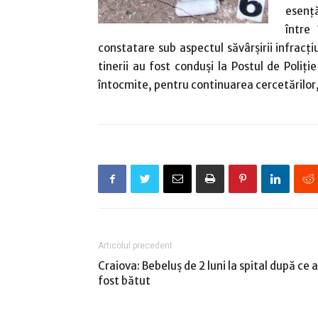
esenţă
între
constatare sub aspectul săvârşirii infracţiu
tinerii au fost conduşi la Postul de Poli
întocmite, pentru continuarea cercetărilor,
Articolul precedent
Craiova: Bebeluș de 2 luni la spital după ce a
fost bătut