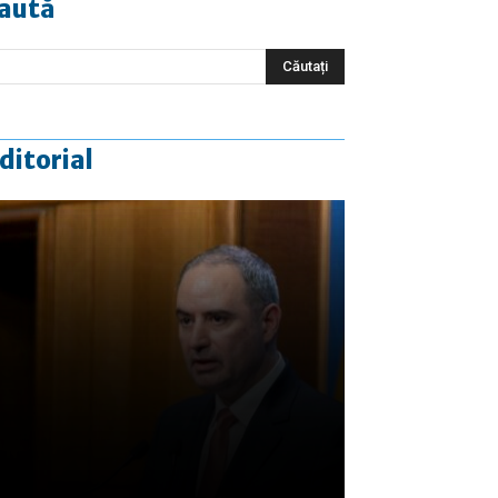
aută
ditorial