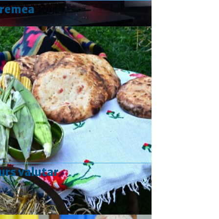
vremea
urs valutar
Curs valutar: 07 Aug 2026
EUR
: 5,2554 RON
+0,0041 ▲