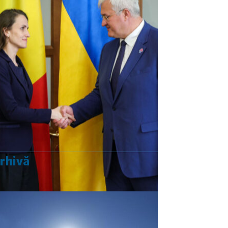
USD
: 4,5584 RON
+0,0077 ▲
CHF
: 5,6244 RON
+0,0023 ▲
GBP
: 6,1277 RON
+0,0041 ▲
Convertor valutar
»
Rezultat:
-
rhivă
martie 2025
L
Ma
Mi
J
V
S
D
1
2