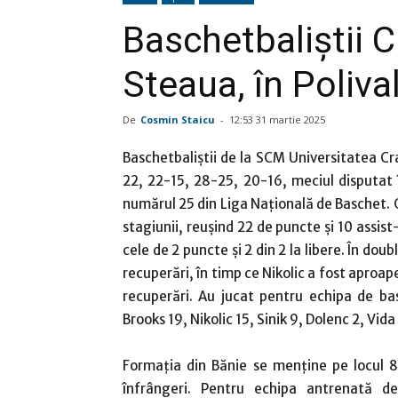
Baschetbaliştii C
Steaua, în Poliva
De
Cosmin Staicu
-
12:53 31 martie 2025
Baschetbaliştii de la SCM Universitatea Cr
22, 22-15, 28-25, 20-16, meciul disputat 
numărul 25 din Liga Națională de Baschet. 
stagiunii, reuşind 22 de puncte şi 10 assist
cele de 2 puncte şi 2 din 2 la libere. În dou
recuperări, în timp ce Nikolic a fost aproa
recuperări. Au jucat pentru echipa de ba
Brooks 19, Nikolic 15, Sinik 9, Dolenc 2, Vida 2
Formaţia din Bănie se menţine pe locul 8 
înfrângeri. Pentru echipa antrenată 