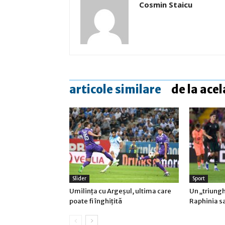
Cosmin Staicu
articole similare
de la acel
Slider
Sport
Umilinţa cu Argeşul, ultima care
Un „triungh
poate fi înghiţită
Raphinia s