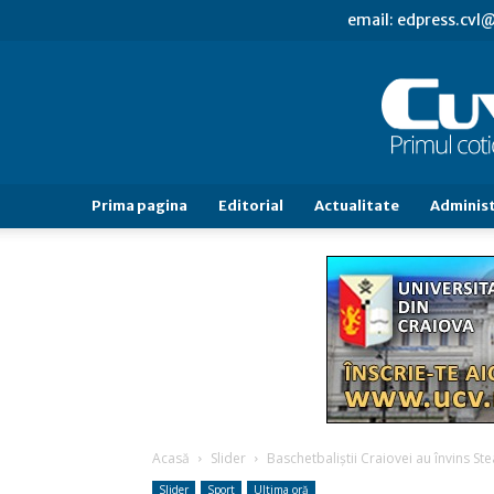
email: edpress.cv
Prima pagina
Editorial
Actualitate
Administ
Acasă
Slider
Baschetbaliştii Craiovei au învins Ste
Slider
Sport
Ultima oră