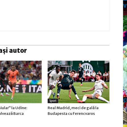
ași autor
c
Sport
iular” la Udine:
Real Madrid, meci de gală la
alvează Barca
Budapesta cu Ferencvaros