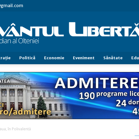
l@gmail.com
raţie
Politică
Economie
Eveniment
Sănătate
Edu
Cuvântul
Libertăţii
aua, în Polivalentă