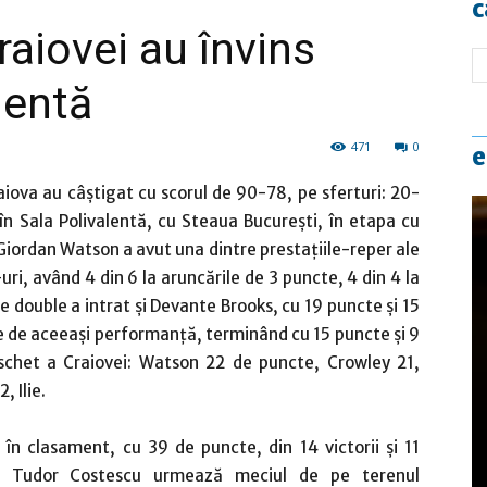
c
raiovei au învins
lentă
471
0
e
aiova au câștigat cu scorul de 90-78, pe sferturi: 20-
în Sala Polivalentă, cu Steaua București, în etapa cu
Giordan Watson a avut una dintre prestaţiile-reper ale
-uri, având 4 din 6 la aruncările de 3 puncte, 4 din 4 la
ble double a intrat şi Devante Brooks, cu 19 puncte şi 15
pe de aceeaşi performanţă, terminând cu 15 puncte şi 9
schet a Craiovei: Watson 22 de puncte, Crowley 21,
, Ilie.
în clasament, cu 39 de puncte, din 14 victorii şi 11
de Tudor Costescu urmează meciul de pe terenul