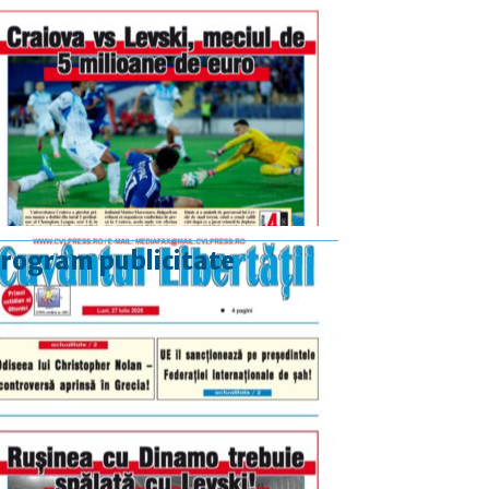
rogram publicitate
luni-vineri
9.00 - 17.00
sâmbătă
închis
duminică
9.00 - 12.00